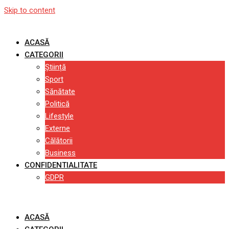
Skip to content
ACASĂ
CATEGORII
Știință
Sport
Sănătate
Politică
Lifestyle
Externe
Călătorii
Business
CONFIDENTIALITATE
GDPR
ACASĂ