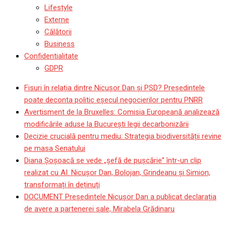
Lifestyle
Externe
Călătorii
Business
Confidentialitate
GDPR
Fisuri în relația dintre Nicușor Dan și PSD? Președintele
poate deconta politic eșecul negocierilor pentru PNRR
Avertisment de la Bruxelles: Comisia Europeană analizează
modificările aduse la București legii decarbonizării
Decizie crucială pentru mediu: Strategia biodiversității revine
pe masa Senatului
Diana Șoșoacă se vede „șefă de pușcărie” într-un clip
realizat cu AI. Nicușor Dan, Bolojan, Grindeanu și Simion,
transformați în deținuți
DOCUMENT Președintele Nicușor Dan a publicat declarația
de avere a partenerei sale, Mirabela Grădinaru