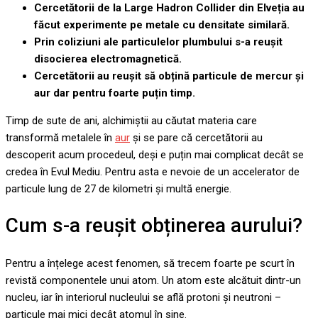
Cercetătorii de la Large Hadron Collider din Elveția au
făcut experimente pe metale cu densitate similară.
Prin coliziuni ale particulelor plumbului s-a reușit
disocierea electromagnetică.
Cercetătorii au reușit să obțină particule de mercur și
aur dar pentru foarte puțin timp.
Timp de sute de ani, alchimiștii au căutat materia care
transformă metalele în
aur
și se pare că cercetătorii au
descoperit acum procedeul, deși e puțin mai complicat decât se
credea în Evul Mediu. Pentru asta e nevoie de un accelerator de
particule lung de 27 de kilometri și multă energie.
Cum s-a reușit obținerea aurului?
Pentru a înțelege acest fenomen, să trecem foarte pe scurt în
revistă componentele unui atom. Un atom este alcătuit dintr-un
nucleu, iar în interiorul nucleului se află protoni și neutroni –
particule mai mici decât atomul în sine.