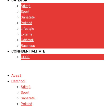
CATEGORII
Știință
Sport
Sănătate
Politică
Lifestyle
Externe
Călătorii
Business
CONFIDENTIALITATE
GDPR
Acasă
Categorii
Știință
Sport
Sănătate
Politică