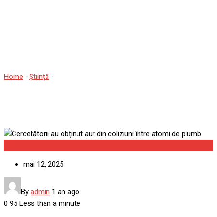
Cercetătorii au obținut aur
din coliziuni între atomi de
plumb
Home
-
Știință
-
Cercetătorii au obținut aur din coliziuni între atomi
de plumb
Știință
mai 12, 2025
By
admin
1 an ago
0
95
Less than a minute