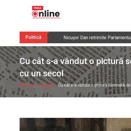
Skip
to
content
Politică
Nicușor Dan retrimite Parlamentulu
Cu cât s-a vândut o pictură 
cu un secol
-
-
Home
Lifestyle
Cu cât s-a vândut o pictură semnată de 