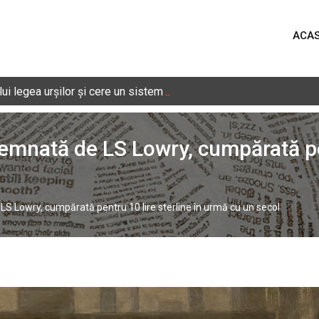
ACA
i legea urșilor și cere un sistem național de monitorizare în timp 
semnată de LS Lowry, cumpărată pen
LS Lowry, cumpărată pentru 10 lire sterline în urmă cu un secol