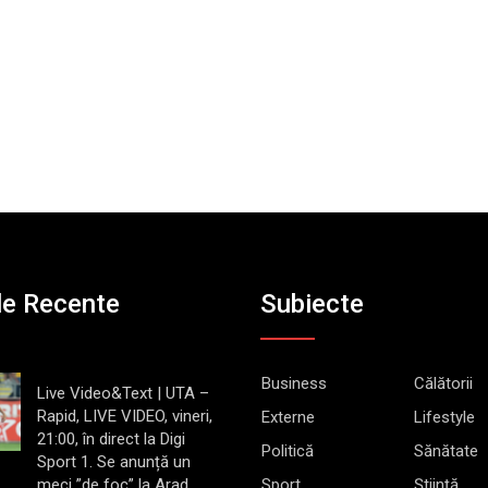
le Recente
Subiecte
Business
Călătorii
Live Video&Text | UTA –
Rapid, LIVE VIDEO, vineri,
Externe
Lifestyle
21:00, în direct la Digi
Politică
Sănătate
Sport 1. Se anunță un
meci ”de foc” la Arad
Sport
Știință