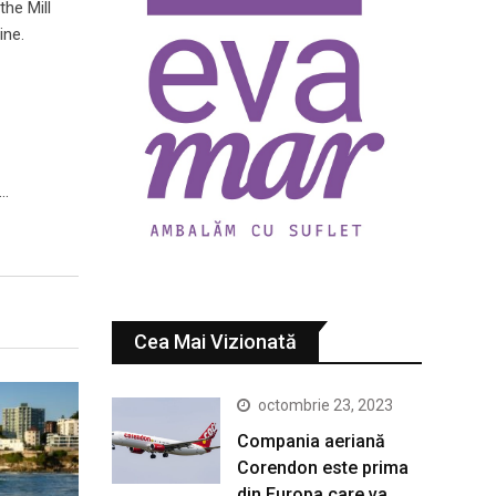
the Mill
ine.
o…
Cea Mai Vizionată
octombrie 23, 2023
Compania aeriană
Corendon este prima
din Europa care va