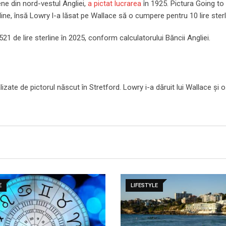
ene din nord-vestul Angliei,
a pictat lucrarea
în 1925. Pictura Going to 
line, însă Lowry l-a lăsat pe Wallace să o cumpere pentru 10 lire sterl
21 de lire sterline în 2025, conform calculatorului Băncii Angliei.
lizate de pictorul născut în Stretford. Lowry i-a dăruit lui Wallace și 
E
LIFESTYLE