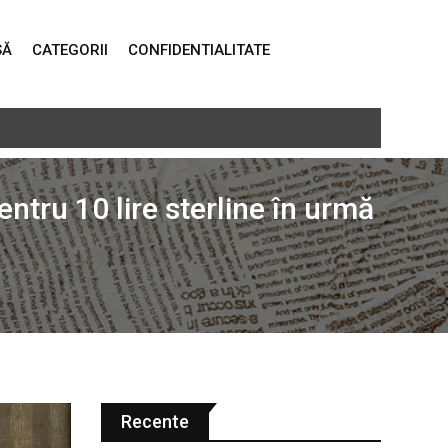
SĂ
CATEGORII
CONFIDENTIALITATE
real a recoltărilor
tru 10 lire sterline în urmă
Recente