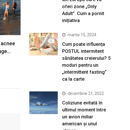
oferi zone „Only
Adult”. Cum a pornit
inițiativa
martie 15, 2024
 acnee
Cum poate influența
ruge…
POSTUL intermitent
sănătatea creierului? 5
moduri pentru un
„intermittent fasting”
ca la carte
decembrie 21, 2022
Coliziune evitată în
ultimul moment între
un avion miliar
american şi unul