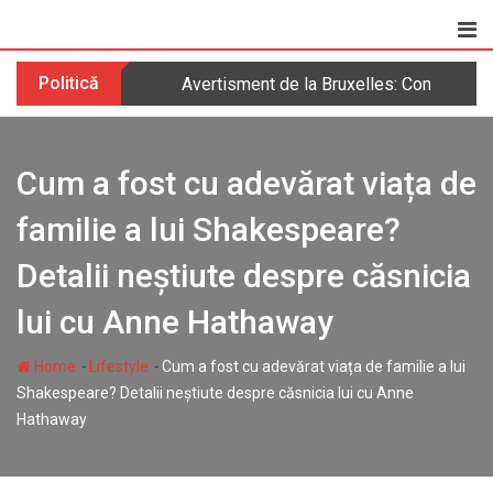
Skip
to
content
Politică
Avertisment de la Bruxelles: Comisia Eur
Cum a fost cu adevărat viața de
familie a lui Shakespeare?
Detalii neștiute despre căsnicia
lui cu Anne Hathaway
-
-
Home
Lifestyle
Cum a fost cu adevărat viața de familie a lui
Shakespeare? Detalii neștiute despre căsnicia lui cu Anne
Hathaway