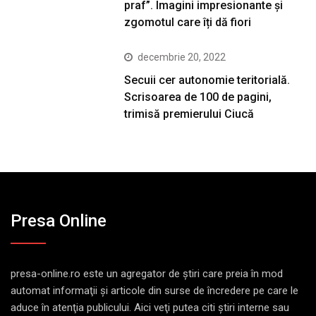
praf”. Imagini impresionante și
zgomotul care îți dă fiori
decembrie 20, 2022
Secuii cer autonomie teritorială.
Scrisoarea de 100 de pagini,
trimisă premierului Ciucă
Presa Online
presa-online.ro este un agregator de ştiri care preia în mod
automat informaţii şi articole din surse de încredere pe care le
aduce în atenţia publicului. Aici veţi putea citi ştiri interne sau