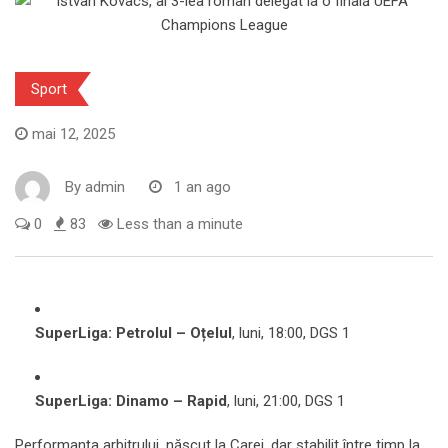
Sport
mai 12, 2025
By
admin
1 an ago
0
83
Less than a minute
SuperLiga: Petrolul – Oțelul
, luni, 18:00, DGS 1
SuperLiga: Dinamo – Rapid
, luni, 21:00, DGS 1
Performanța arbitrului, născut la Carei, dar stabilit între timp la