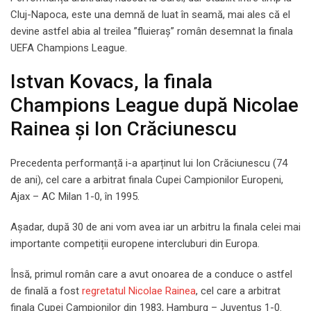
Cluj-Napoca, este una demnă de luat în seamă, mai ales că el
devine astfel abia al treilea ”fluieraș” român desemnat la finala
UEFA Champions League.
Istvan Kovacs, la finala
Champions League după Nicolae
Rainea și Ion Crăciunescu
Precedenta performanță i-a aparținut lui Ion Crăciunescu (74
de ani), cel care a arbitrat finala Cupei Campionilor Europeni,
Ajax – AC Milan 1-0, în 1995.
Așadar, după 30 de ani vom avea iar un arbitru la finala celei mai
importante competiții europene intercluburi din Europa.
Însă, primul român care a avut onoarea de a conduce o astfel
de finală a fost
regretatul Nicolae Rainea
, cel care a arbitrat
finala Cupei Campionilor din 1983, Hamburg – Juventus 1-0.