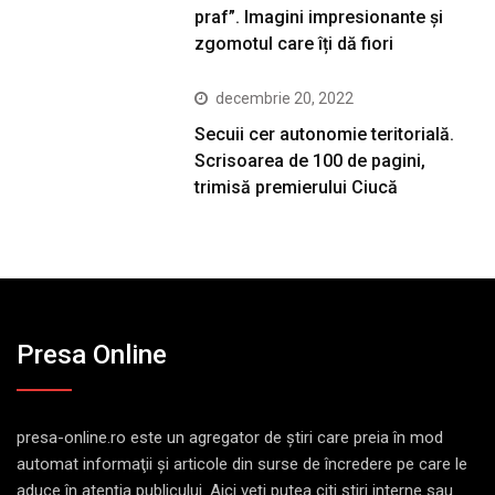
praf”. Imagini impresionante și
zgomotul care îți dă fiori
decembrie 20, 2022
Secuii cer autonomie teritorială.
Scrisoarea de 100 de pagini,
trimisă premierului Ciucă
Presa Online
presa-online.ro este un agregator de ştiri care preia în mod
automat informaţii şi articole din surse de încredere pe care le
aduce în atenţia publicului. Aici veţi putea citi ştiri interne sau