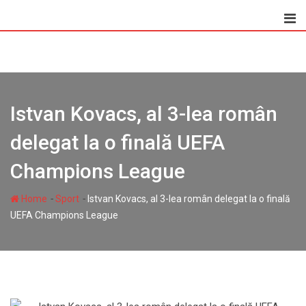
Skip
to
content
Istvan Kovacs, al 3-lea român
delegat la o finală UEFA
Champions League
-
-
Home
Sport
Istvan Kovacs, al 3-lea român delegat la o finală
UEFA Champions League