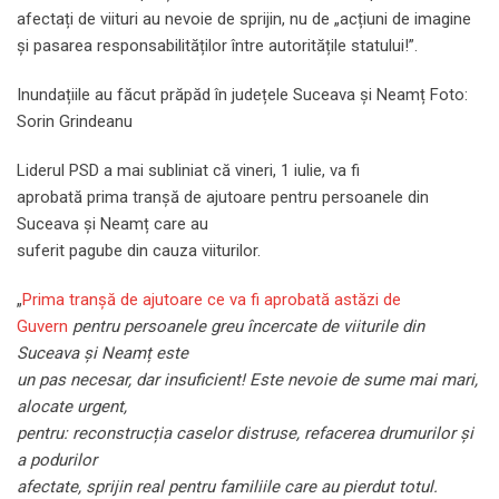
afectați de viituri au nevoie de sprijin, nu de „acțiuni de imagine
și pasarea responsabilităților între autoritățile statului!”.
Inundațiile au făcut prăpăd în județele Suceava și Neamț Foto:
Sorin Grindeanu
Liderul PSD a mai subliniat că vineri, 1 iulie, va fi
aprobată prima tranșă de ajutoare pentru persoanele din
Suceava și Neamț care au
suferit pagube din cauza viiturilor.
„
Prima tranșă de ajutoare ce va fi aprobată astăzi de
Guvern
pentru persoanele greu încercate de viiturile din
Suceava și Neamț este
un pas necesar, dar insuficient! Este nevoie de sume mai mari,
alocate urgent,
pentru: reconstrucția caselor distruse, refacerea drumurilor și
a podurilor
afectate, sprijin real pentru familiile care au pierdut totul.