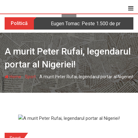
Skip
to
content
Politică
Eugen Tomac: Peste 1.500 de primării ar 
A murit Peter Rufai, legendarul
portar al Nigeriei!
-
-
Home
Sport
A murit Peter Rufai, legendarul portar al Nigeriei!
Sport