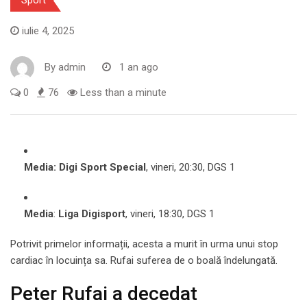
iulie 4, 2025
By
admin
1 an ago
0
76
Less than a minute
Media: Digi Sport Special
, vineri, 20:30, DGS 1
Media
:
Liga Digisport
, vineri, 18:30, DGS 1
Potrivit primelor informații, acesta a murit în urma unui stop
cardiac în locuința sa. Rufai suferea de o boală îndelungată.
Peter Rufai a decedat