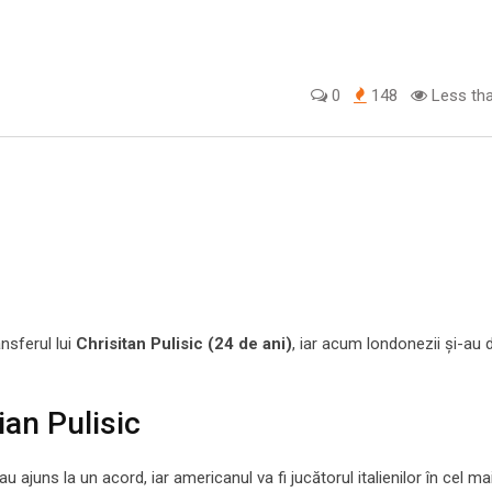
0
148
Less tha
nsferul lui
Chrisitan Pulisic (24 de ani)
, iar acum londonezii și-au 
ian Pulisic
u ajuns la un acord, iar americanul va fi jucătorul italienilor în cel ma