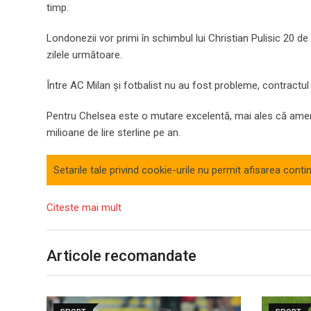
timp.
Londonezii vor primi în schimbul lui Christian Pulisic 20 de
zilele următoare.
Între AC Milan și fotbalist nu au fost probleme, contractul
Pentru Chelsea este o mutare excelentă, mai ales că america
milioane de lire sterline pe an.
Setarile tale privind cookie-urile nu permit afisarea conti
Citeste mai mult
Articole recomandate