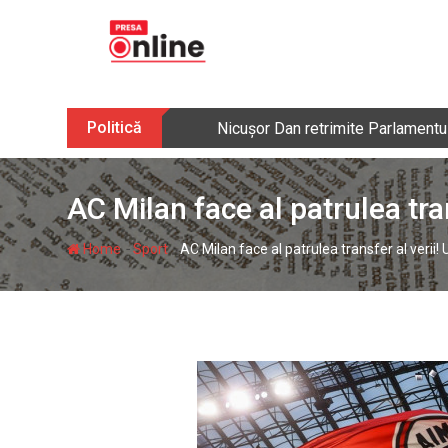
Skip
to
content
Politică
Nicușor Dan retrimite Parlamentulu
AC Milan face al patrulea tra
-
-
Home
Sport
AC Milan face al patrulea transfer al verii