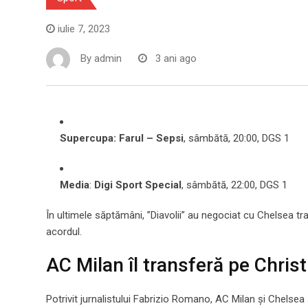
iulie 7, 2023
By
admin
3 ani ago
Supercupa: Farul – Sepsi
, sâmbătă, 20:00, DGS 1
Media
:
Digi Sport Special
, sâmbătă, 22:00, DGS 1
În ultimele săptămâni, ”Diavolii” au negociat cu Chelsea tra
acordul.
AC Milan îl transferă pe Christ
Potrivit jurnalistului Fabrizio Romano, AC Milan și Chelsea a