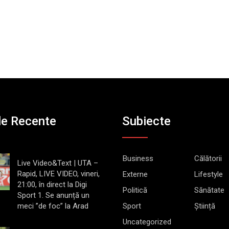
le Recente
Subiecte
Business
Călătorii
Live Video&Text | UTA –
Rapid, LIVE VIDEO, vineri,
Externe
Lifestyle
21:00, în direct la Digi
Politică
Sănătate
Sport 1. Se anunță un
meci ”de foc” la Arad
Sport
Știință
Uncategorized