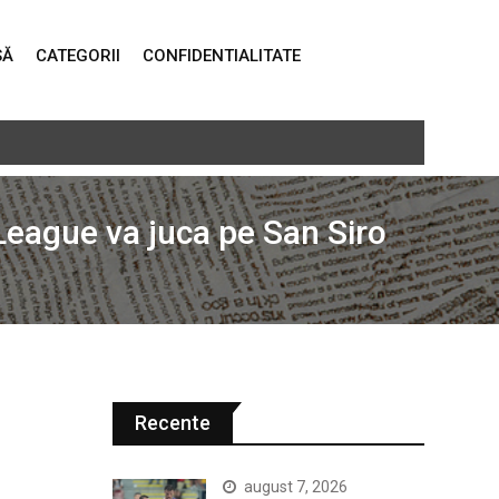
SĂ
CATEGORII
CONFIDENTIALITATE
real a recoltărilor
 League va juca pe San Siro
Recente
august 7, 2026