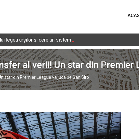
ACA
i legea urșilor și cere un sistem național de monitorizare în timp 
nsfer al verii! Un star din Premier
! Un star din Premier League va juca pe San Siro