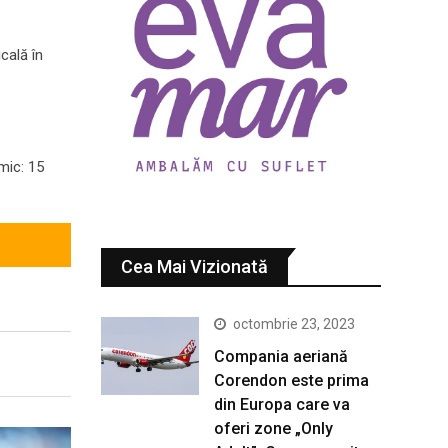
cală în
mic: 15
Cea Mai Vizionată
octombrie 23, 2023
Compania aeriană
Corendon este prima
din Europa care va
oferi zone „Only