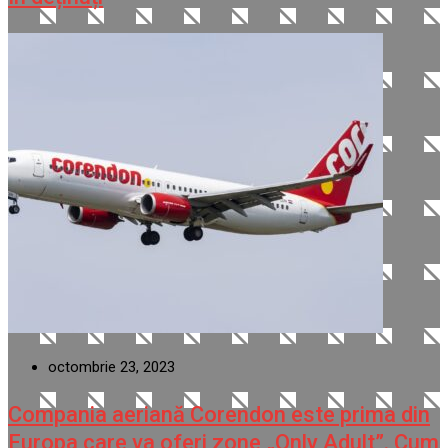
octombrie 23, 2023
Compania aeriană Corendon este prima din
Europa care va oferi zone „Only Adult”. Cum