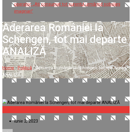
operator: „Ați consumat tot curentul urmărind șobolani
imaginari”
Aderarea României la
Schengen, tot mai departe
ANALIZĂ
Home
-
Politică
-
Aderarea României la Schengen, tot mai departe
ANALIZĂ
Politică
iunie 2, 2023