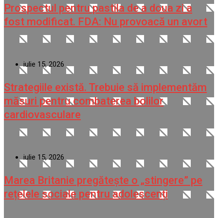
Prospectul pentru pastila de a doua zi a
fost modificat. FDA: Nu provoacă un avort
iulie 15, 2026
Strategiile există. Trebuie să implementăm
măsuri pentru combaterea bolilor
cardiovasculare
iulie 15, 2026
Marea Britanie pregătește o „stingere” pe
rețelele sociale pentru adolescenți