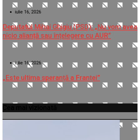
iulie 16, 2026
Deputatul Mihai Ghigiu (PSD): „Nu vom avea
nicio alianță sau înțelegere cu AUR”
iulie 16, 2026
„Este ultima speranță a Franței”
Cea mai vizionată