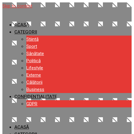
Skip to content
ACASĂ
CATEGORII
Știință
Sport
Sănătate
Politică
Lifestyle
Externe
Călătorii
Business
CONFIDENTIALITATE
GDPR
ACASĂ