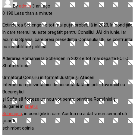
By
admin
3 ani ago
0
190
Less than a minute
Extinderea Schengen e tot mai puțin probabilă în 2023, în condițiile
în care terenul nu este pregătit pentru Consiliul JAI din iunie, iar
acum și Spania, care preia președinția Consiliului UE, se confruntă
cu instabilitate politică.
Aderarea României la Schengen în 2023 e tot mai departe FOTO
Shutterstock
Următorul Consiliu în format Justiție și Afaceri
Interne nu reprezintă nici de această dată un prilej favorabil ca
Bucureștiul
și Sofia să forțeze un nou vot pentru primirea României și
Bulgariei în
spațiul
Schengen
, în condițiile în care Austria nu a dat vreun semnal că
și-ar fi
schimbat opinia.