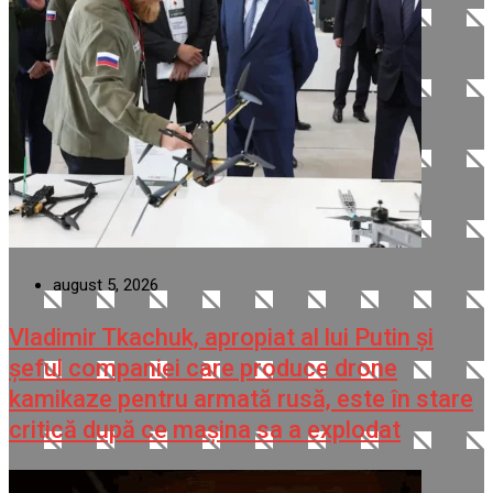
august 5, 2026
Vladimir Tkachuk, apropiat al lui Putin și
șeful companiei care produce drone
kamikaze pentru armată rusă, este în stare
critică după ce mașina sa a explodat