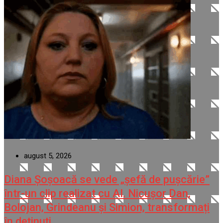
august 5, 2026
Diana Șoșoacă se vede „șefă de pușcărie”
într-un clip realizat cu AI. Nicușor Dan,
Bolojan, Grindeanu și Simion, transformați
în deținuți