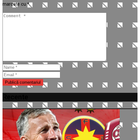
marcate cu
*
Recente