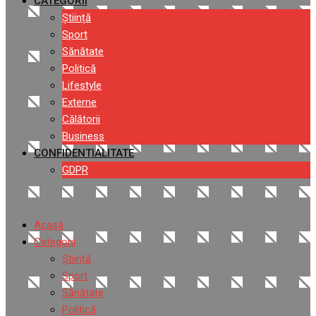
CATEGORII
Știință
Sport
Sănătate
Politică
Lifestyle
Externe
Călătorii
Business
CONFIDENTIALITATE
GDPR
Acasă
Categorii
Știință
Sport
Sănătate
Politică