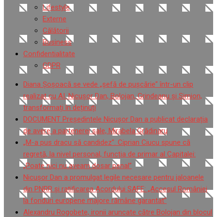
Lifestyle
Externe
Călătorii
Business
Confidentialitate
GDPR
Diana Șoșoacă se vede „șefă de pușcărie” într-un clip
realizat cu AI. Nicușor Dan, Bolojan, Grindeanu și Simion,
transformați în deținuți
DOCUMENT Președintele Nicușor Dan a publicat declarația
de avere a partenerei sale, Mirabela Grădinaru
„M-a pus dracu să candidez”. Ciprian Ciucu spune că
regretă, la nivel personal, funcția de primar al Capitalei:
„Poate nici nu aveam dosar penal”
Nicușor Dan a promulgat legile necesare pentru jaloanele
din PNRR și ratificarea Acordului SAFE: „Accesul României
la fonduri europene majore rămâne garantat”
Alexandru Rogobete, ironii aruncate către Bolojan din blocul