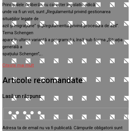
Principalele deliberări cu caracter legislativ, adică
unde va fi un vot, sunt „Regulamentul privind gestionarea
situațiilor legate de
azil și migrațiune” și „Regulamentul privind procedura de azil”.
Tema Schengen
apare în ultima variantă a programului, însă sub forma „Situația
generală a
spațiului Schengen”,…
Citeste mai mult
Articole recomandate
Lasă un răspuns
Adresa ta de email nu va fi publicată.
Câmpurile obligatorii sunt