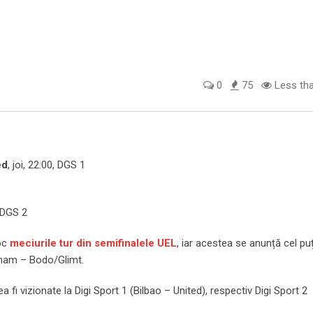
0
75
Less tha
ed
, joi, 22:00, DGS 1
, DGS 2
loc
meciurile tur din semifinalele UEL
, iar acestea se anunță cel pu
nham – Bodo/Glimt.
fi vizionate la Digi Sport 1 (Bilbao – United), respectiv Digi Sport 2