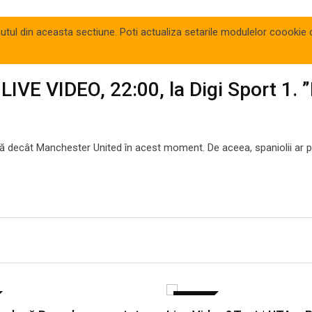
inutul din aceasta sectiune. Poti actualiza setarile modulelor coookie d
LIVE VIDEO, 22:00, la Digi Sport 1. ”
nă decât Manchester United în acest moment. De aceea, spaniolii ar 
SPORT