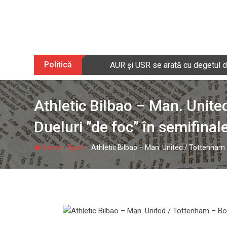
Skip
to
content
Politică
AUR și USR se arată cu degetul du
Athletic Bilbao – Man. Unite
Dueluri ”de foc” în semifinal
-
-
Home
Sport
Athletic Bilbao – Man. United / Tottenham –