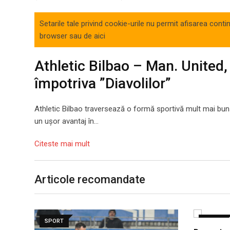
Setarile tale privind cookie-urile nu permit afisarea cont
browser sau de
aici
Athletic Bilbao – Man. United, 
împotriva ”Diavolilor”
Athletic Bilbao traversează o formă sportivă mult mai bu
un ușor avantaj în…
Citeste mai mult
Articole recomandate
SPORT
SPORT