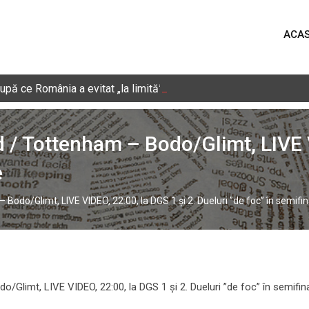
ACA
pă ce România a evitat „la limită” retrogradarea. „Imaginaţi-vă în
d / Tottenham – Bodo/Glimt, LIVE V
e
 Bodo/Glimt, LIVE VIDEO, 22:00, la DGS 1 și 2. Dueluri ”de foc” în semifin