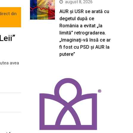
august 8, 2026
AUR și USR se arată cu
irect din
degetul după ce
România a evitat „la
limită” retrogradarea.
Leii”
„Imaginaţi-vă însă ce ar
fi fost cu PSD şi AUR la
putere”
putea avea