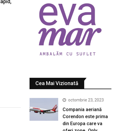
apid,
Cea Mai Vizionată
octombrie 23, 2023
Compania aeriană
Corendon este prima
din Europa care va
oferi zone „Only