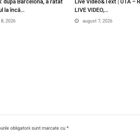
: după Barcelona, a ratat
Live Video&Text | UTA – R
l la încă…
LIVE VIDEO,…
8, 2026
august 7, 2026
rile obligatorii sunt marcate cu
*