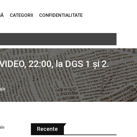
SĂ
CATEGORII
CONFIDENTIALITATE
să ce ar fi fost cu PSD şi AUR la putere”
IDEO, 22:00, la DGS 1 și 2.
ale
Recente