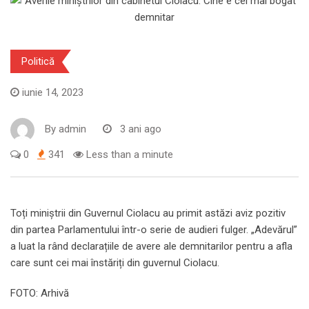
Politică
iunie 14, 2023
By
admin
3 ani ago
0
341
Less than a minute
Toți miniștrii din Guvernul Ciolacu au primit astăzi aviz pozitiv
din partea Parlamentului într-o serie de audieri fulger. „Adevărul”
a luat la rând declarațiile de avere ale demnitarilor pentru a afla
care sunt cei mai înstăriți din guvernul Ciolacu.
FOTO: Arhivă