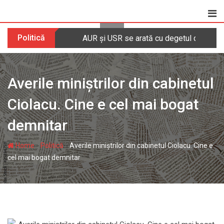
Skip
to
content
Politică
AUR și USR se arată cu degetul după ce Ro
Averile miniștrilor din cabinetul
Ciolacu. Cine e cel mai bogat
demnitar
-
-
Home
Politică
Averile miniștrilor din cabinetul Ciolacu. Cine e
cel mai bogat demnitar