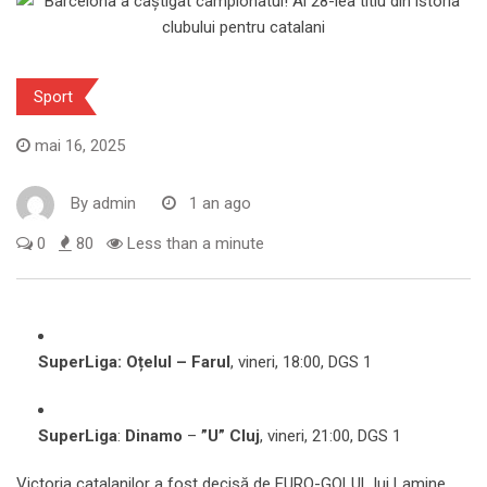
Sport
mai 16, 2025
By
admin
1 an ago
0
80
Less than a minute
SuperLiga: Oțelul – Farul
, vineri, 18:00, DGS 1
SuperLiga
:
Dinamo
–
”U” Cluj
, vineri, 21:00, DGS 1
Victoria catalanilor a fost decisă de EURO-GOLUL lui Lamine