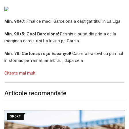
Min. 90+7:
Final de meci! Barcelona a câștigat titlul în La Liga!
Min. 90+5: Gool Barcelona!
Fermin a șutat din prima de la
marginea careului și l-a învins pe Garcia.
Min. 78: Cartonaș roșu Espanyol!
Cabrera l-a lovit cu pumnul
în stomac pe Yamal, iar arbitrul, după ce a…
Citeste mai mult
Articole recomandate
SPORT
MERCATO în Europa. Toate transferurile verii sunt