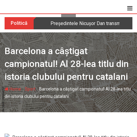
Skip
to
content
Politică
Președintele Nicușor Dan transmite parti
Barcelona a câștigat
campionatul! Al 28-lea titlu din
istoria clubului pentru catalani
-
-
Home
Sport
Barcelona a câștigat campionatul! Al 28-lea titlu
din istoria clubului pentru catalani