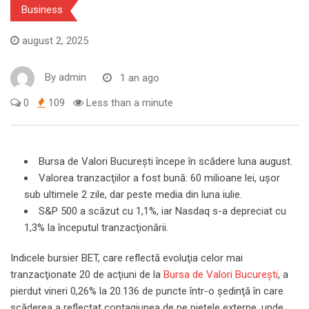
Business
august 2, 2025
By
admin
1 an ago
0
109
Less than a minute
Bursa de Valori Bucureşti începe în scădere luna august.
Valorea tranzacţiilor a fost bună: 60 milioane lei, uşor
sub ultimele 2 zile, dar peste media din luna iulie.
S&P 500 a scăzut cu 1,1%, iar Nasdaq s-a depreciat cu
1,3% la începutul tranzacţionării.
Indicele bursier BET, care reflectă evoluţia celor mai
tranzacţionate 20 de acţiuni de la
Bursa de Valori Bucureşti
, a
pierdut vineri 0,26% la 20.136 de puncte într-o şedinţă în care
scăderea a reflectat contagiunea de pe pieţele externe, unde