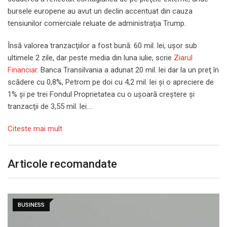
bursele europene au avut un declin accentuat din cauza
tensiunilor comerciale reluate de administraţia Trump.
Însă valorea tranzacţiilor a fost bună: 60 mil. lei, uşor sub
ultimele 2 zile, dar peste media din luna iulie, scrie
Ziarul
Financiar
. Banca Transilvania a adunat 20 mil. lei dar la un preţ în
scădere cu 0,8%, Petrom pe doi cu 4,2 mil. lei şi o apreciere de
1% şi pe trei Fondul Proprietatea cu o uşoară creştere şi
tranzacţii de 3,55 mil. lei….
Citeste mai mult
Articole recomandate
BUSINESS