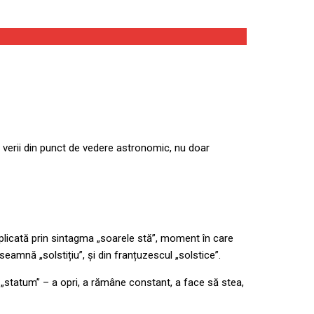
tul verii din punct de vedere astronomic, nu doar
explicată prin sintagma „soarele stă”, moment în care
eamnă „solstițiu”, și din franțuzescul „solstice”.
ti”, „statum” – a opri, a rămâne constant, a face să stea,