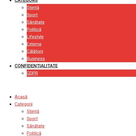
CATEGORII
Știință
Sport
Sănătate
Politică
Lifestyle
Externe
Călătorii
Business
CONFIDENTIALITATE
GDPR
Acasă
Categorii
Știință
Sport
Sănătate
Politică