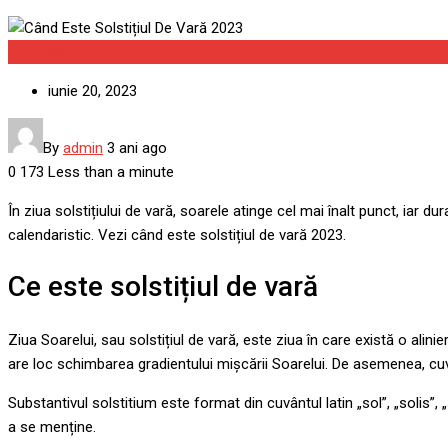
Lifestyle
iunie 20, 2023
By
admin
3 ani ago
0
173
Less than a minute
În ziua solstițiului de vară, soarele atinge cel mai înalt punct, iar 
calendaristic. Vezi când este solstițiul de vară 2023.
Ce este solstițiul de vară
Ziua Soarelui, sau solstițiul de vară, este ziua în care există o ali
are loc schimbarea gradientului mișcării Soarelui. De asemenea, cuvân
Substantivul solstitium este format din cuvântul latin „sol”, „solis”, „
a se menține.