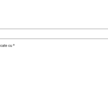
rcate cu
*