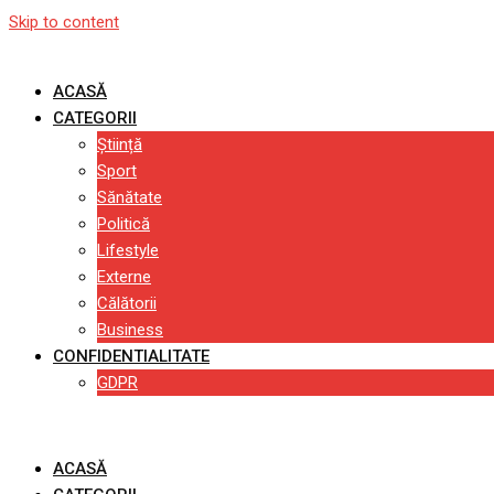
Skip to content
ACASĂ
CATEGORII
Știință
Sport
Sănătate
Politică
Lifestyle
Externe
Călătorii
Business
CONFIDENTIALITATE
GDPR
ACASĂ