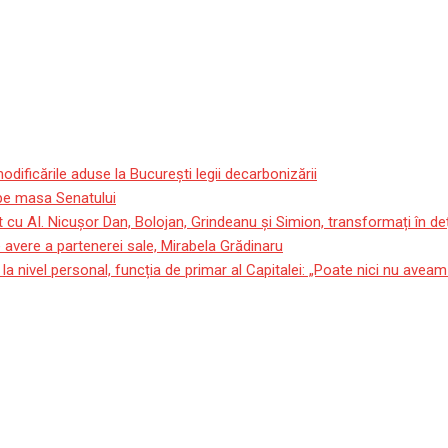
ificările aduse la București legii decarbonizării
e pe masa Senatului
 cu AI. Nicușor Dan, Bolojan, Grindeanu și Simion, transformați în deț
avere a partenerei sale, Mirabela Grădinaru
a nivel personal, funcția de primar al Capitalei: „Poate nici nu avea
ă 2023