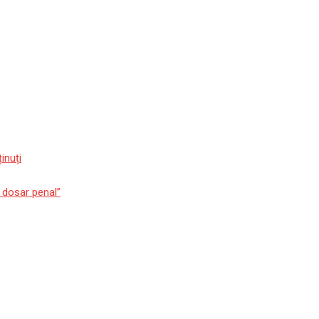
inuți
m dosar penal”