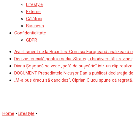
Lifestyle
Externe
Călătorii
Business
Confidentialitate
GDPR
Avertisment de la Bruxelles: Comisia Europeană analizează mod
Decizie crucială pentru mediu: Strategia biodiversității revin
Diana Șoșoacă se vede „șefă de pușcărie” într-un clip realizat
DOCUMENT Președintele Nicușor Dan a publicat declarația de 
„M-a pus dracu să candidez”. Ciprian Ciucu spune că regretă, l
Când Este Solstițiul De Var
Home
-
Lifestyle
-
Când Este Solstițiul De Vară 2023