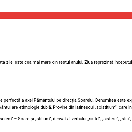
durata zilei este cea mai mare din restul anului. Ziua reprezintă începu
niere perfectă a axei Pământului pe direcția Soarelui. Denumirea este 
tul are etimologie dublă. Provine din latinescul „solstitium”, care îns
solem” – Soare și „stitium”, derivat al verbului „sisto”, „sistere”, „sti