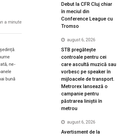
Debut la CFR Cluj chiar
în meciul din
Conference League cu
n a minute
Tromso
august 6, 2026
STB pregătește
ședință.
controale pentru cei
anume
care ascultă muzică sau
rată, ne-
vorbesc pe speaker în
oanele
mijloacele de transport.
mai bună
Metrorex lansează o
campanie pentru
păstrarea liniștii în
metrou
august 6, 2026
Avertisment de la