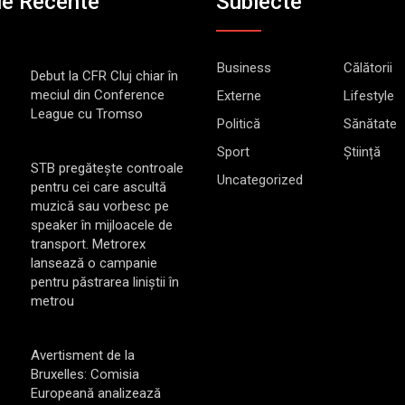
le Recente
Subiecte
Business
Călătorii
Debut la CFR Cluj chiar în
meciul din Conference
Externe
Lifestyle
League cu Tromso
Politică
Sănătate
Sport
Știință
STB pregătește controale
Uncategorized
pentru cei care ascultă
muzică sau vorbesc pe
speaker în mijloacele de
transport. Metrorex
lansează o campanie
pentru păstrarea liniștii în
metrou
Avertisment de la
Bruxelles: Comisia
Europeană analizează