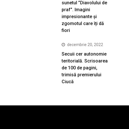
sunetul ”Diavolului de
praf”. Imagini
impresionante și
zgomotul care îți dă
fiori
decembrie 20, 2022
Secuii cer autonomie
teritorială. Scrisoarea
de 100 de pagini,
trimisă premierului
Ciucă