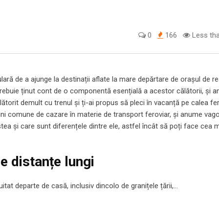
0
166
Less tha
lară de a ajunge la destinații aflate la mare depărtare de orașul de re
 trebuie ținut cont de o componentă esențială a acestor călătorii, și 
lătorit demult cu trenul și ți-ai propus să pleci în vacanță pe calea fe
uni comune de cazare în materie de transport feroviar, și anume vag
ea și care sunt diferențele dintre ele, astfel încât să poți face cea 
pe distanțe lungi
itat departe de casă, inclusiv dincolo de granițele țării,…