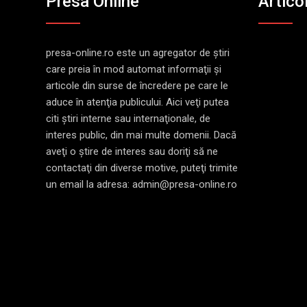
Presa Online
Artico
presa-online.ro este un agregator de ştiri
care preia în mod automat informaţii şi
articole din surse de încredere pe care le
aduce în atenţia publicului. Aici veţi putea
citi ştiri interne sau internaţionale, de
interes public, din mai multe domenii. Dacă
aveţi o ştire de interes sau doriţi să ne
contactaţi din diverse motive, puteţi trimite
un email la adresa: admin@presa-online.ro