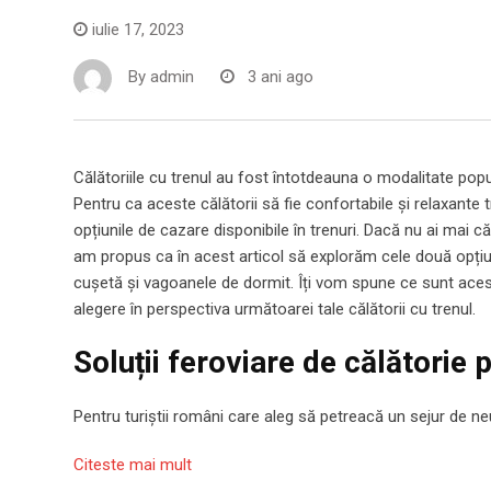
iulie 17, 2023
By
admin
3 ani ago
Călătoriile cu trenul au fost întotdeauna o modalitate popu
Pentru ca aceste călătorii să fie confortabile și relaxante
opțiunile de cazare disponibile în trenuri. Dacă nu ai mai că
am propus ca în acest articol să explorăm cele două opți
cușetă și vagoanele de dormit. Îți vom spune ce sunt acest
alegere în perspectiva următoarei tale călătorii cu trenul.
Soluții feroviare de călătorie 
Pentru turiștii români care aleg să petreacă un sejur de neu
Citeste mai mult