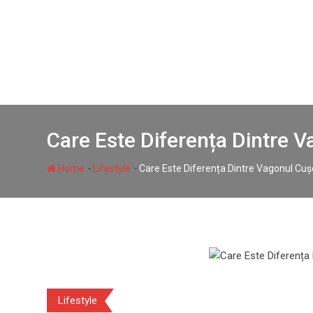
Skip
to
content
Care Este Diferența Dintre 
-
-
Home
Lifestyle
Care Este Diferența Dintre Vagonul Cuș
Lifestyle