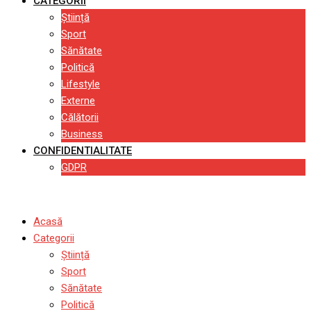
CATEGORII
Știință
Sport
Sănătate
Politică
Lifestyle
Externe
Călătorii
Business
CONFIDENTIALITATE
GDPR
Acasă
Categorii
Știință
Sport
Sănătate
Politică