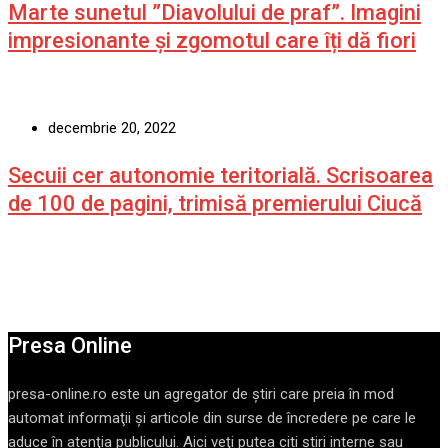
Marte sunetul ”Diavolului de praf”. Imagini
impresionante și zgomotul care îți dă fiori
decembrie 20, 2022
Secuii cer autonomie teritorială. Scrisoarea
de 100 de pagini, trimisă premierului Ciucă
Presa Online
presa-online.ro este un agregator de ştiri care preia în mod
automat informaţii şi articole din surse de încredere pe care le
aduce în atenţia publicului. Aici veţi putea citi ştiri interne sau