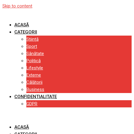
Skip to content
ACASĂ
CATEGORII
Știință
Sport
Sănătate
Politică
Lifestyle
Externe
Călătorii
Business
CONFIDENTIALITATE
GDPR
ACASĂ