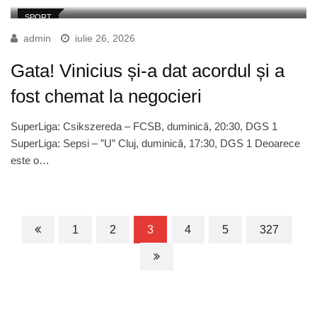
SPORT
admin
iulie 26, 2026
Gata! Vinicius și-a dat acordul și a
fost chemat la negocieri
SuperLiga: Csikszereda – FCSB, duminică, 20:30, DGS 1
SuperLiga: Sepsi – ”U” Cluj, duminică, 17:30, DGS 1 Deoarece
este o…
1
2
3
4
5
327