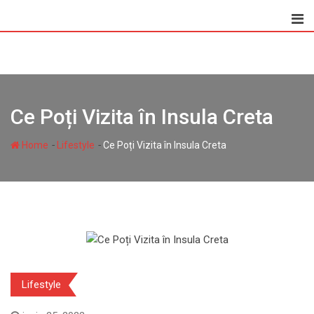
Skip
to
content
Ce Poți Vizita în Insula Creta
-
-
Home
Lifestyle
Ce Poți Vizita în Insula Creta
Lifestyle