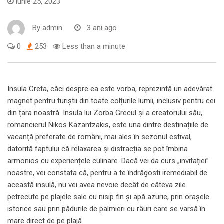
iunie 25, 2023
By
admin
3 ani ago
0
253
Less than a minute
Insula Creta, căci despre ea este vorba, reprezintă un adevărat
magnet pentru turiștii din toate colțurile lumii, inclusiv pentru cei
din țara noastră. Insula lui Zorba Grecul și a creatorului său,
romancierul Nikos Kazantzakis, este una dintre destinațiile de
vacanță preferate de români, mai ales în sezonul estival,
datorită faptului că relaxarea și distracția se pot îmbina
armonios cu experiențele culinare. Dacă vei da curs „invitației”
noastre, vei constata că, pentru a te îndrăgosti iremediabil de
această insulă, nu vei avea nevoie decât de câteva zile
petrecute pe plajele sale cu nisip fin și apă azurie, prin orașele
istorice sau prin pădurile de palmieri cu râuri care se varsă în
mare direct de pe plajă.