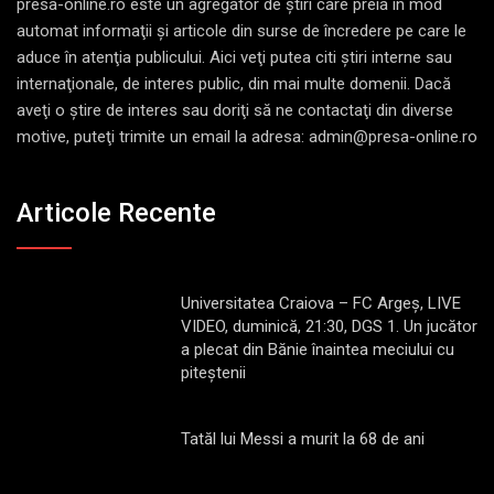
presa-online.ro este un agregator de ştiri care preia în mod
automat informaţii şi articole din surse de încredere pe care le
aduce în atenţia publicului. Aici veţi putea citi ştiri interne sau
internaţionale, de interes public, din mai multe domenii. Dacă
aveţi o ştire de interes sau doriţi să ne contactaţi din diverse
motive, puteţi trimite un email la adresa: admin@presa-online.ro
Articole Recente
Universitatea Craiova – FC Argeș, LIVE
VIDEO, duminică, 21:30, DGS 1. Un jucător
a plecat din Bănie înaintea meciului cu
piteștenii
Tatăl lui Messi a murit la 68 de ani