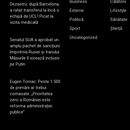
Business
Călătorii
Dezastru: după Barcelona,
a ratat transferul la încă o
Externe
Lifestyle
echipă de UCL! Picat la
Politică
Sănătate
vizita medicală
Sport
Știință
Uncategorized
Senatul SUA a aprobat un
amplu pachet de sancțiuni
împotriva Rusiei și Iranului.
Măsurile îl vizează inclusiv
pe Putin
Eugen Tomac: Peste 1.500
de primării ar trebui
comasate. „Prioritatea
zero a României este
reforma administrației
publice”