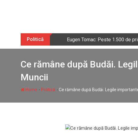
Skip
to
content
Politică
Eugen Tomac: Peste 1.500 de prim
Ce rămâne după Budăi. Legile
Muncii
-
-
Home
Politică
Ce rămâne după Budăi. Legile importante 