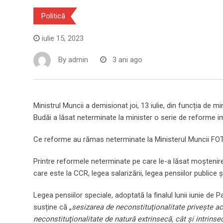
Politică
iulie 15, 2023
By
admin
3 ani ago
Ministrul Muncii a demisionat joi, 13 iulie, din funcția de mi
Budăi a lăsat neterminate la minister o serie de reforme i
Ce reforme au rămas neterminate la Ministerul Muncii F
Printre reformele neterminate pe care le-a lăsat moșteni
care este la CCR, legea salarizării, legea pensiilor publice ș
Legea pensiilor speciale, adoptată la finalul lunii iunie de
susține că „
sesizarea de neconstituţionalitate priveşte act
neconstituţionalitate de natură extrinsecă, cât şi intrinse