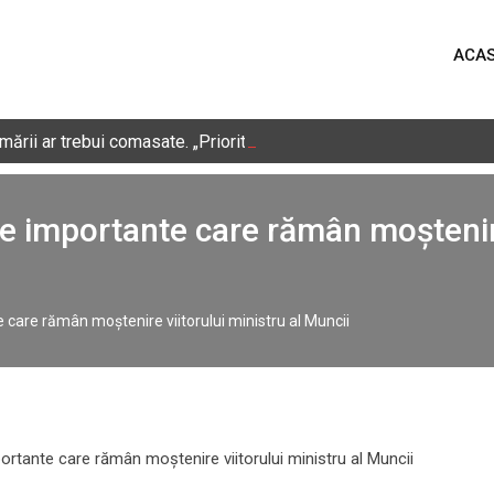
ACA
ării ar trebui comasate. „Prioritatea zero a României este refor
 importante care rămân moștenire 
care rămân moștenire viitorului ministru al Muncii