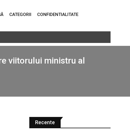
SĂ
CATEGORII
CONFIDENTIALITATE
ma administrației publice”
viitorului ministru al
Recente