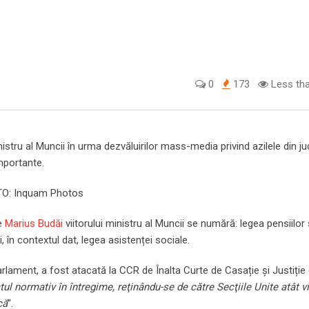
0
173
Less tha
nistru al Muncii în urma dezvăluirilor mass-media privind azilele din jud
mportante.
OTO: Inquam Photos
re
Marius Budăi
viitorului ministru al Muncii se numără: legea pensiilor
i, în contextul dat, legea asistenței sociale.
 Parlament, a fost atacată la CCR de Înalta Curte de Casație și Justiție
ul normativ în întregime, reţinându-se de către Secţiile Unite atât vi
că
”.