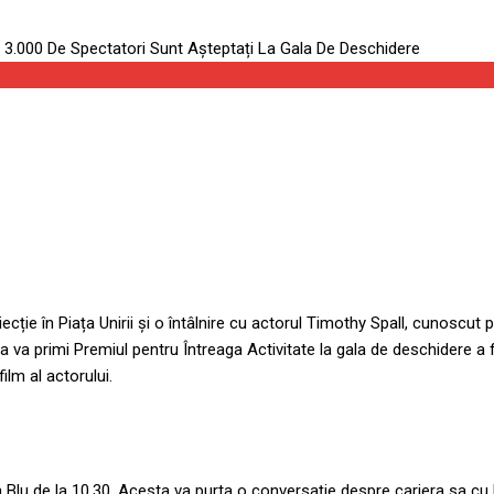
ecție în Piața Unirii și o întâlnire cu actorul Timothy Spall, cunoscut 
sta va primi Premiul pentru Întreaga Activitate la gala de deschidere a f
ilm al actorului.
 Blu de la 10.30. Acesta va purta o conversație despre cariera sa cu Mih