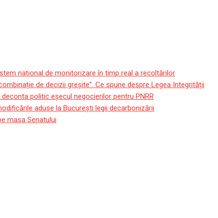
stem național de monitorizare în timp real a recoltărilor
 combinație de decizii greșite”. Ce spune despre Legea Integrității
e deconta politic eșecul negocierilor pentru PNRR
ificările aduse la București legii decarbonizării
e pe masa Senatului
F începe Astăzi La Cluj-Napo
La Gala De Deschidere
Cluj-Napoca. Peste 3.000 De Spectatori Sunt Așteptați La Gala De D