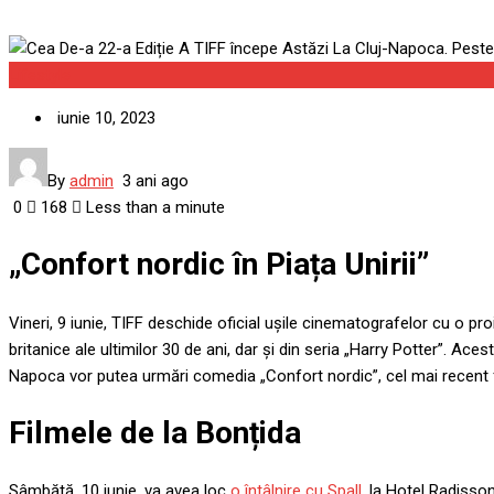
Lifestyle
iunie 10, 2023
By
admin
3 ani ago
0
168
Less than a minute
„Confort nordic în Piața Unirii”
Vineri, 9 iunie, TIFF deschide oficial ușile cinematografelor cu o proi
britanice ale ultimilor 30 de ani, dar și din seria „Harry Potter”. Ace
Napoca vor putea urmări comedia „Confort nordic”, cel mai recent f
Filmele de la Bonțida
Sâmbătă, 10 iunie, va avea loc
o întâlnire cu Spall
, la Hotel Radisson