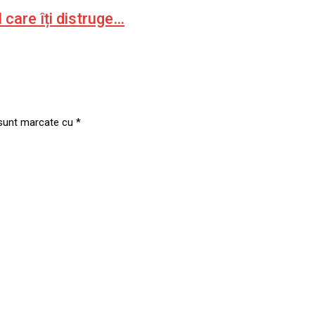
care îți distruge…
 sunt marcate cu
*