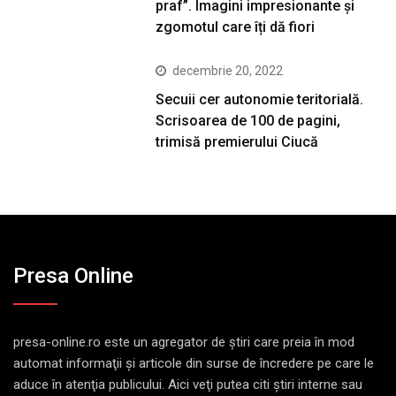
praf”. Imagini impresionante și
zgomotul care îți dă fiori
decembrie 20, 2022
Secuii cer autonomie teritorială.
Scrisoarea de 100 de pagini,
trimisă premierului Ciucă
Presa Online
presa-online.ro este un agregator de ştiri care preia în mod
automat informaţii şi articole din surse de încredere pe care le
aduce în atenţia publicului. Aici veţi putea citi ştiri interne sau