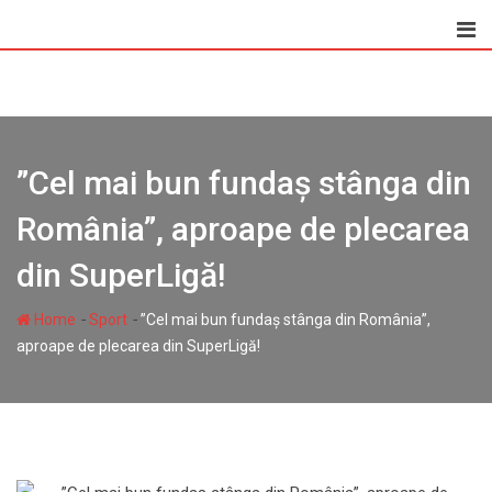
Skip
to
content
”Cel mai bun fundaș stânga din
România”, aproape de plecarea
din SuperLigă!
-
-
Home
Sport
”Cel mai bun fundaș stânga din România”,
aproape de plecarea din SuperLigă!