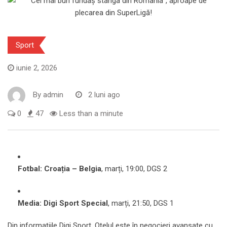
Sport
iunie 2, 2026
By
admin
2 luni ago
0
47
Less than a minute
Fotbal: Croația – Belgia
, marți, 19:00, DGS 2
Media: Digi Sport Special
, marți, 21:50, DGS 1
Din informațiile Digi Sport, Oțelul este în negocieri avansate cu