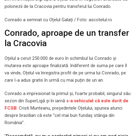
polonezii de la Cracovia pentru transferul lui Conrado.
Conrado a semnat cu Oțelul Galați / Foto: ascotelul.ro
Conrado, aproape de un transfer
la Cracovia
Oțelul a cerut 250.000 de euro în schimbul lui Conrado și
mutarea este aproape finalizată. Indiferent de suma pe care îl
va vinde, Oțelul va înregistra profit de pe urma lui Conrado, pe
care l-a adus gratis în urmă cu mai puțin de un an.
Conrado a impresionat la primul și, foarte probabil, singurul său
sezon din SuperLigă și în iarnă
s-a vehiculat că este dorit de
FCSB
. Cristi Munteanu, președintele Oțelului, spunea atunci
despre brazilian că este ”cel mai bun fundaș stânga din
România”.
”
Deocamdată, nu m-a contactat nimeni și nu am avut nicio