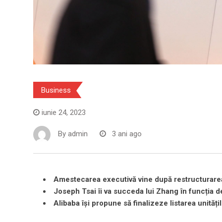
Business
iunie 24, 2023
By
admin
3 ani ago
Amestecarea executivă vine după restructurarea
Joseph Tsai îi va succeda lui Zhang în funcția d
Alibaba își propune să finalizeze listarea unități