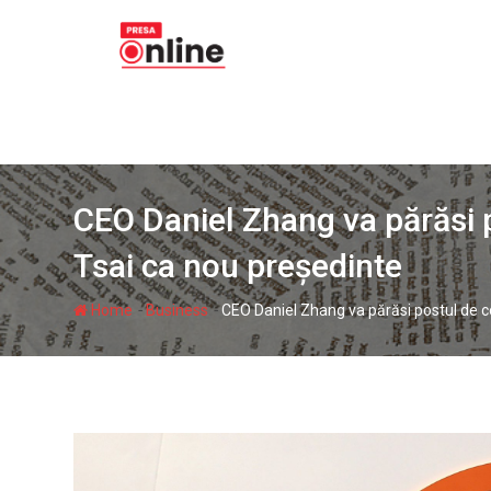
Skip
to
content
CEO Daniel Zhang va părăsi 
Tsai ca nou președinte
-
-
Home
Business
CEO Daniel Zhang va părăsi postul de c