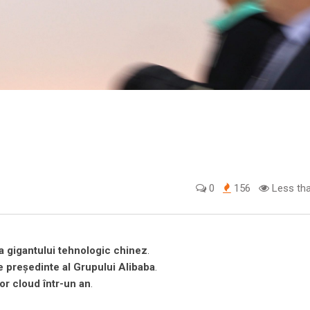
0
156
Less tha
 gigantului tehnologic chinez
.
e președinte al Grupului Alibaba
.
lor cloud într-un an
.