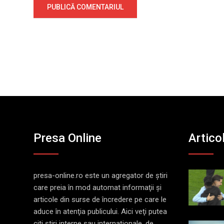
Presa Online
Artico
presa-online.ro este un agregator de ştiri
care preia în mod automat informaţii şi
articole din surse de încredere pe care le
aduce în atenţia publicului. Aici veţi putea
citi ştiri interne sau internaţionale, de