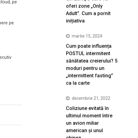
cloud, pe
oferi zone „Only
Adult”. Cum a pornit
inițiativa
upere pe
martie 15, 2024
Cum poate influența
POSTUL intermitent
ecutiv
sănătatea creierului? 5
moduri pentru un
„intermittent fasting”
ca la carte
decembrie 21, 2022
Coliziune evitată în
ultimul moment între
un avion miliar
american şi unul
chinez.