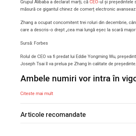
Grupul Alibaba a declarat marți, că
CEO
-ul și președintele
măsură ce gigantul chinez de comerț electronic avansează 
Zhang a ocupat concomitent trei roluri din decembrie, când 
care a descris-o drept „cea mai lungă eșec la scară major
Sursă: Forbes
Rolul de CEO va fi predat lui Eddie Yongming Wu, președint
Joseph Tsai îl va prelua pe Zhang în calitate de președinte
Ambele numiri vor intra în vi
Citeste mai mult
Articole recomandate