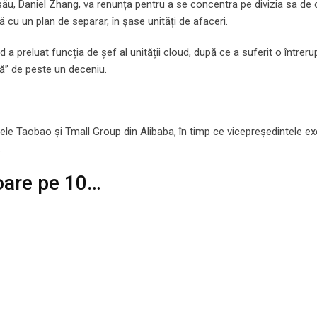
 său, Daniel Zhang, va renunța pentru a se concentra pe divizia sa de 
cu un plan de separar, în șase unități de afaceri.
a preluat funcția de șef al unității cloud, după ce a suferit o întrer
ă” de peste un deceniu.
ele Taobao și Tmall Group din Alibaba, în timp ce vicepreședintele ex
.
goare pe 10…