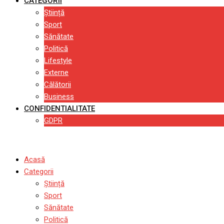
CATEGORII
Știință
Sport
Sănătate
Politică
Lifestyle
Externe
Călătorii
Business
CONFIDENTIALITATE
GDPR
Acasă
Categorii
Știință
Sport
Sănătate
Politică