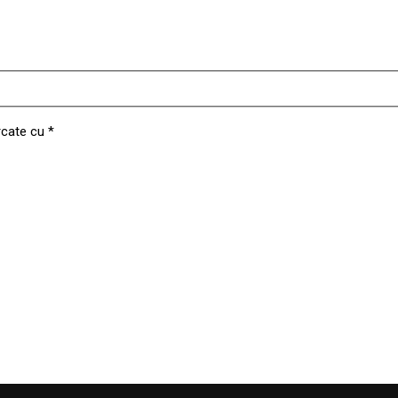
rcate cu
*