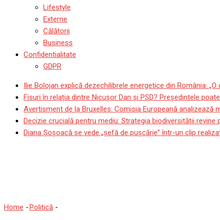
Lifestyle
Externe
Călătorii
Business
Confidentialitate
GDPR
Ilie Bolojan explică dezechilibrele energetice din România: „O
Fisuri în relația dintre Nicușor Dan și PSD? Președintele poat
Avertisment de la Bruxelles: Comisia Europeană analizează mod
Decizie crucială pentru mediu: Strategia biodiversității revin
Diana Șoșoacă se vede „șefă de pușcărie” într-un clip realizat
Cererea lui Ciolacu de a fi 
din 1989, respinsă
Home
-
Politică
-
Cererea lui Ciolacu de a fi declarat luptător cu rol