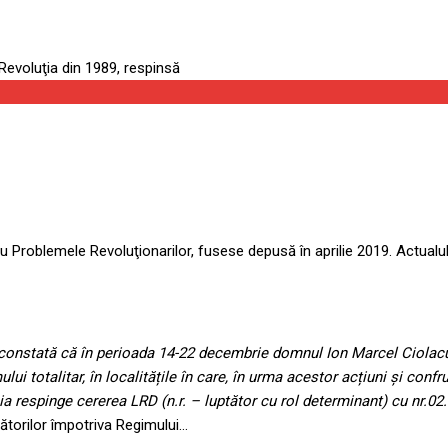
ru Problemele Revoluţionarilor, fusese depusă în aprilie 2019. Actualul
sia constată că în perioada 14-22 decembrie domnul Ion Marcel Ciolac
i totalitar, în localitățile în care, în urma acestor acțiuni și confru
ia respinge cererea LRD (n.r. – luptător cu rol determinant) cu nr.02
ătorilor împotriva Regimului…