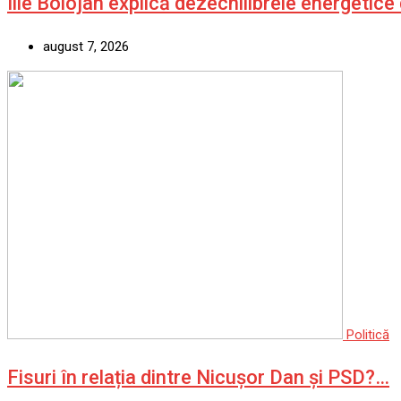
Ilie Bolojan explică dezechilibrele energetic
august 7, 2026
Politică
Fisuri în relația dintre Nicușor Dan și PSD?…