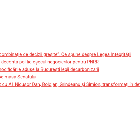
 combinație de decizii greșite”. Ce spune despre Legea Integrității
e deconta politic eșecul negocierilor pentru PNRR
ificările aduse la București legii decarbonizării
e pe masa Senatului
 cu AI. Nicușor Dan, Bolojan, Grindeanu și Simion, transformați în deț
declarat luptător cu rol dete
 determinant la Revoluţia din 1989, respinsă