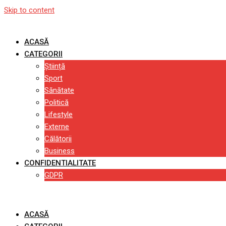
Skip to content
ACASĂ
CATEGORII
Știință
Sport
Sănătate
Politică
Lifestyle
Externe
Călătorii
Business
CONFIDENTIALITATE
GDPR
ACASĂ