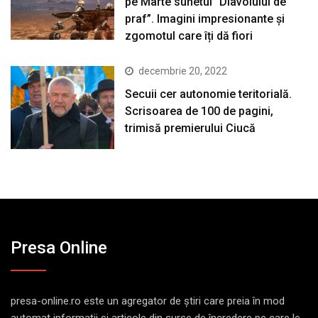
pe Marte sunetul ”Diavolului de
praf”. Imagini impresionante și
zgomotul care îți dă fiori
decembrie 20, 2022
Secuii cer autonomie teritorială.
Scrisoarea de 100 de pagini,
trimisă premierului Ciucă
Presa Online
presa-online.ro este un agregator de ştiri care preia în mod
automat informaţii şi articole din surse de încredere pe care le