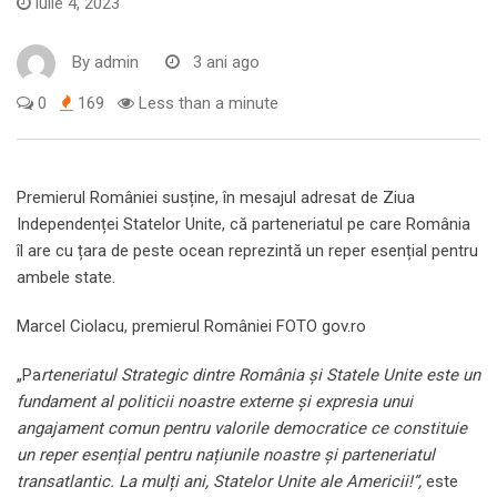
iulie 4, 2023
By
admin
3 ani ago
0
169
Less than a minute
Premierul României susține, în mesajul adresat de Ziua
Independenței Statelor Unite, că parteneriatul pe care România
îl are cu țara de peste ocean reprezintă un reper esențial pentru
ambele state.
Marcel Ciolacu, premierul României FOTO gov.ro
„Pa
rteneriatul Strategic dintre România și Statele Unite este un
fundament al politicii noastre externe și expresia unui
angajament comun pentru valorile democratice ce constituie
un reper esențial pentru națiunile noastre și parteneriatul
transatlantic. La mulți ani, Statelor Unite ale Americii!”,
este