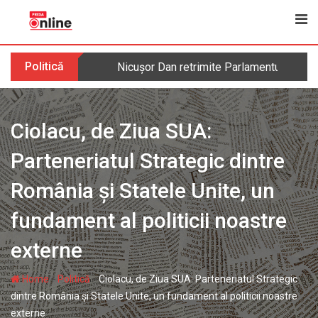
Skip
to
content
Politică
Nicușor Dan retrimite Parlamentului legea 
Ciolacu, de Ziua SUA:
Parteneriatul Strategic dintre
România și Statele Unite, un
fundament al politicii noastre
externe
-
-
Home
Politică
Ciolacu, de Ziua SUA: Parteneriatul Strategic
dintre România și Statele Unite, un fundament al politicii noastre
externe