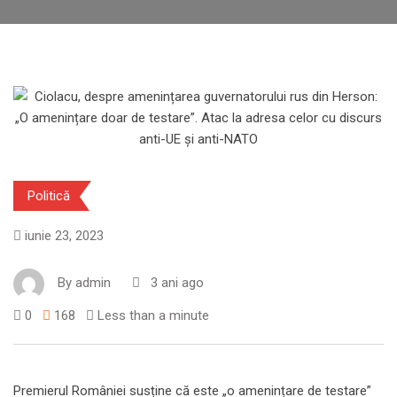
Politică
iunie 23, 2023
By
admin
3 ani ago
0
168
Less than a minute
Premierul României susține că este „o amenințare de testare”