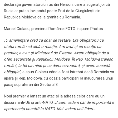
declarația guvernatorului rus din Herson, care a sugerat joi că
Rusia ar putea lovi podul peste Prut de la Giurgiulești din
Republica Moldova de la granița cu România.
Marcel Ciolacu, premierul României FOTO Inquam Photos
„
O amenințare cred că doar de testare. Era obligatoriu ca
statul român să aibă o reacție. Am avut și eu reacție ca
premier, a avut și Ministerul de Externe. Avem obligația de a
oferi securitate și Republicii Moldova. În Rep. Moldova trăiesc
români, la fel ca mine și ca dumneavoastră, și avem această
obligație”
, a spus Ciolacu când a fost întrebat dacă România va
apăra și Rep. Moldova, cu ocazia participării la inaugurarea unui
pasaj suprateran din Sectorul 3.
Noul premier a lansat un atac și la adresa celor care au un
discurs anti-UE și anti-NATO. „
Acum vedem cât de importantă e
apartenența noastră la NATO. Mai vedem unii lideri…