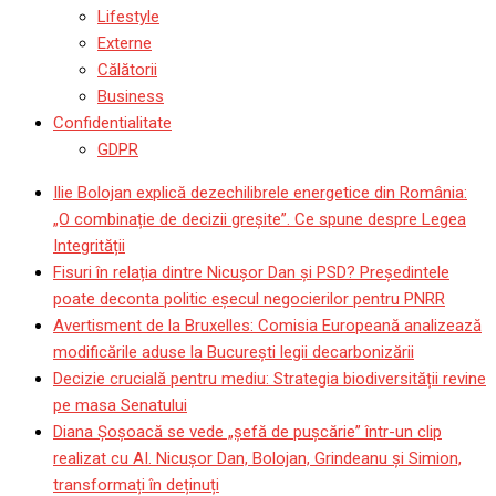
Lifestyle
Externe
Călătorii
Business
Confidentialitate
GDPR
Ilie Bolojan explică dezechilibrele energetice din România:
„O combinație de decizii greșite”. Ce spune despre Legea
Integrității
Fisuri în relația dintre Nicușor Dan și PSD? Președintele
poate deconta politic eșecul negocierilor pentru PNRR
Avertisment de la Bruxelles: Comisia Europeană analizează
modificările aduse la București legii decarbonizării
Decizie crucială pentru mediu: Strategia biodiversității revine
pe masa Senatului
Diana Șoșoacă se vede „șefă de pușcărie” într-un clip
realizat cu AI. Nicușor Dan, Bolojan, Grindeanu și Simion,
transformați în deținuți