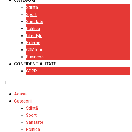
CATEGORII
Știință
Sport
Sănătate
Politică
Lifestyle
Externe
Călătorii
Business
CONFIDENTIALITATE
GDPR
Acasă
Categorii
Știință
Sport
Sănătate
Politică