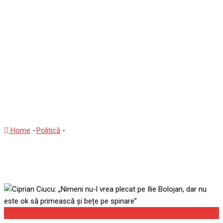
Ciprian Ciucu: „Nimeni nu-l
vrea plecat pe Ilie Bolojan,
dar nu este ok să
primească și bețe pe
spinare”
Home
-
Politică
-
Ciprian Ciucu: „Nimeni nu-l vrea plecat pe Ilie
Bolojan, dar nu este ok să primească și bețe pe spinare”
Politică