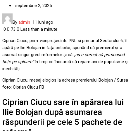
septembrie 2, 2025
By
admin
11 luni ago
0
73
Less than a minute
Ciprian Ciucu, prim-vicepreședinte PNL și primar al Sectorului 6, îl
apără pe Ilie Bolojan în fața criticilor, spunând că premierul și-a
asumat singur greul reformelor și că
„nu e corect să primească
bețe pe spinare”
în timp ce încearcă să repare ani de populisme și
inechități.
Ciprian Ciucu, mesaj elogios la adresa premierului Bolojan / Sursa
foto: Ciprian Ciucu FB
Ciprian Ciucu sare în apărarea lui
Ilie Bolojan după asumarea
răspunderii pe cele 5 pachete de