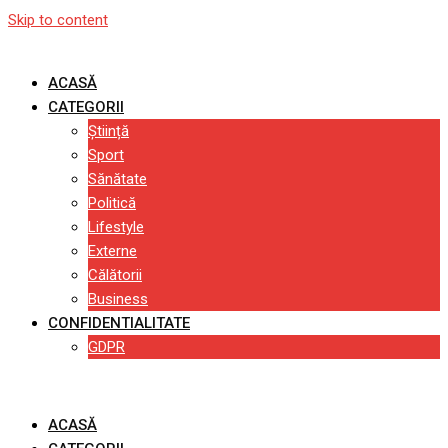
Skip to content
ACASĂ
CATEGORII
Știință
Sport
Sănătate
Politică
Lifestyle
Externe
Călătorii
Business
CONFIDENTIALITATE
GDPR
ACASĂ