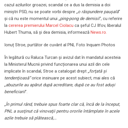
cazul azilurilor groazei, scandal ce a dus la demisia a doi
miniștri PSD, nu se poate vorbi despre
„o răspundere pauşală
“
şi că nu este momentul unui
„ping-pong de demisii
“, cu referire
la
cererea premierului Marcel Ciolacu
ca șeful CJ Ilfov, liberalul
Hubert Thuma, să și dea demisia, informează
News.ro.
Ionuț Stroe, purtător de cuvânt al PNL Foto Inquam Photos
În legătură cu Raluca Turcan şi avizul dat în mandatul acesteia
la Ministerul Mucnii privind funcționarea unui azil din cele
implicate în scandal, Stroe a catalogat drept
„forţată şi
tendenţioasă“
orice insinuare pe acest subiect, mai ales că
„
abuzurile au apărut după acreditare, după ce au fost aduşi
beneficiarii
”.
„În primul rând, trebuie spus foarte clar că, încă de la început,
PNL a susţinut că vinovaţii pentru ororile întâmplate în acele
azile trebuie să plătească,…