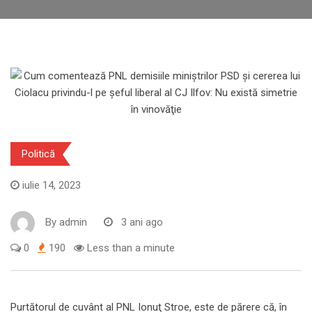
Politică
iulie 14, 2023
By
admin
3 ani ago
0
190
Less than a minute
Purtătorul de cuvânt al PNL Ionuţ Stroe, este de părere că, în