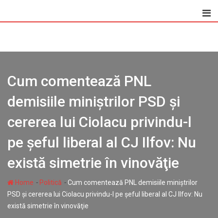
Skip
to
content
Cum comentează PNL
demisiile miniștrilor PSD și
cererea lui Ciolacu privindu-l
pe șeful liberal al CJ Ilfov: Nu
există simetrie în vinovăţie
-
-
Home
Politică
Cum comentează PNL demisiile miniștrilor
PSD și cererea lui Ciolacu privindu-l pe șeful liberal al CJ Ilfov: Nu
există simetrie în vinovăţie