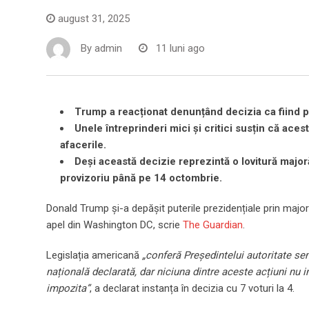
august 31, 2025
By
admin
11 luni ago
Trump a reacționat denunțând decizia ca fiind poli
Unele întreprinderi mici și critici susțin că ace
afacerile.
Deși această decizie reprezintă o lovitură majoră 
provizoriu până pe 14 octombrie.
Donald Trump și-a depășit puterile prezidențiale prin majori
apel din Washington DC, scrie
The Guardian
.
Legislația americană
„conferă Președintelui autoritate sem
națională declarată, dar niciuna dintre aceste acțiuni nu 
impozita”
, a declarat instanța în decizia cu 7 voturi la 4.