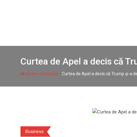
Skip
to
content
Curtea de Apel a decis că Tru
-
-
Home
Business
Curtea de Apel a decis că Trump și-a dep
Business