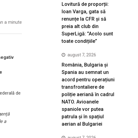
Lovitură de proporții:
Ioan Varga, gata să
renunțe la CFR și să
n a minute
preia alt club din
SuperLigă: ”Acolo sunt
toate condițiile”
august 7, 2026
negativ
România, Bulgaria și
Spania au semnat un
re
acord pentru operațiuni
transfrontaliere de
federală de
poliție aeriană în cadrul
NATO. Avioanele
spaniole vor putea
gență
patrula și în spațiul
de a
aerian al Bulgariei
august 7, 2026