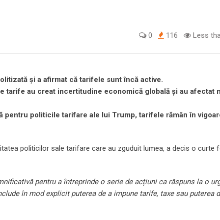
0
116
Less tha
tizată și a afirmat că tarifele sunt încă active.
ste tarife au creat incertitudine economică globală și au afectat 
pentru politicile tarifare ale lui Trump, tarifele rămân în vigoa
tatea politicilor sale tarifare care au zguduit lumea, a decis o curte 
nificativă pentru a întreprinde o serie de acțiuni ca răspuns la o ur
include în mod explicit puterea de a impune tarife, taxe sau puterea 