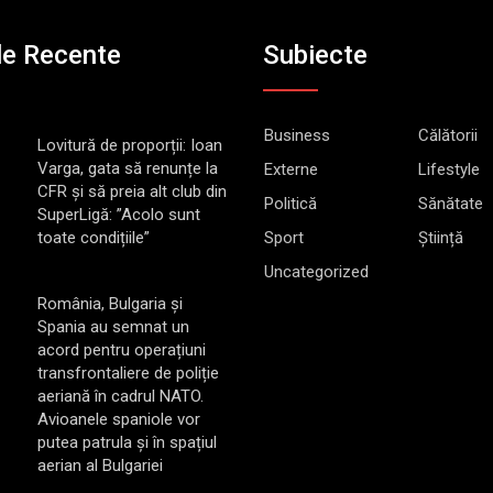
le Recente
Subiecte
Business
Călătorii
Lovitură de proporții: Ioan
Varga, gata să renunțe la
Externe
Lifestyle
CFR și să preia alt club din
Politică
Sănătate
SuperLigă: ”Acolo sunt
toate condițiile”
Sport
Știință
Uncategorized
România, Bulgaria și
Spania au semnat un
acord pentru operațiuni
transfrontaliere de poliție
aeriană în cadrul NATO.
Avioanele spaniole vor
putea patrula și în spațiul
aerian al Bulgariei