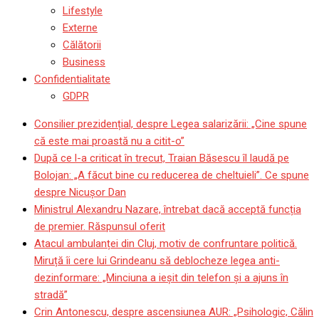
Lifestyle
Externe
Călătorii
Business
Confidentialitate
GDPR
Consilier prezidențial, despre Legea salarizării: „Cine spune
că este mai proastă nu a citit-o”
După ce l-a criticat în trecut, Traian Băsescu îl laudă pe
Bolojan: „A făcut bine cu reducerea de cheltuieli”. Ce spune
despre Nicușor Dan
Ministrul Alexandru Nazare, întrebat dacă acceptă funcția
de premier. Răspunsul oferit
Atacul ambulanței din Cluj, motiv de confruntare politică.
Miruță îi cere lui Grindeanu să deblocheze legea anti-
dezinformare: „Minciuna a ieșit din telefon și a ajuns în
stradă”
Crin Antonescu, despre ascensiunea AUR: „Psihologic, Călin