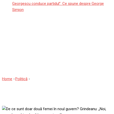
Georgescu conduce partidul”. Ce spune despre George
Simion
De ce sunt doar două
femei în noul guvern?
Grindeanu: „Noi, spre
deosebire de alții, am avut
vot”
Home
-
Politică
-
De ce sunt doar două femei în noul guvern?
Grindeanu: „Noi, spre deosebire de alții, am avut vot”