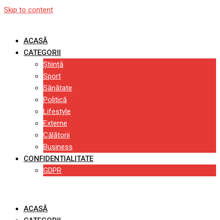
Skip to content
ACASĂ
CATEGORII
Știință
Sport
Sănătate
Politică
Lifestyle
Externe
Călătorii
Business
CONFIDENTIALITATE
GDPR
ACASĂ