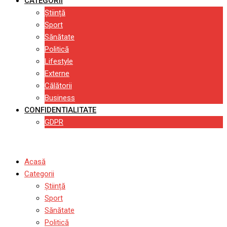
CATEGORII
Știință
Sport
Sănătate
Politică
Lifestyle
Externe
Călătorii
Business
CONFIDENTIALITATE
GDPR
Acasă
Categorii
Știință
Sport
Sănătate
Politică