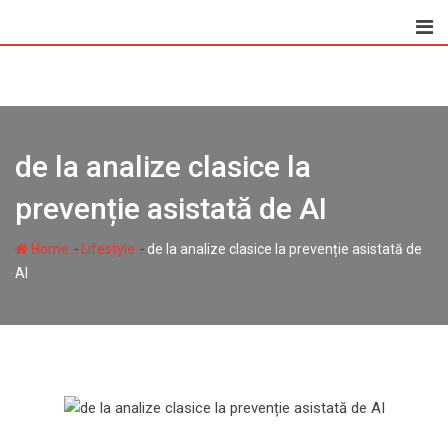
Skip
to
content
de la analize clasice la
prevenție asistată de AI
-
-
Home
Lifestyle
de la analize clasice la prevenție asistată de
AI