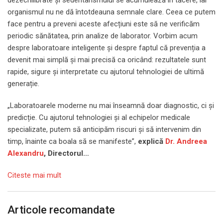
dezechilibrate și sedentarismului se acumulează în tăcere, iar
organismul nu ne dă întotdeauna semnale clare. Ceea ce putem
face pentru a preveni aceste afecțiuni este să ne verificăm
periodic sănătatea, prin analize de laborator. Vorbim acum
despre laboratoare inteligente și despre faptul că prevenția a
devenit mai simplă și mai precisă ca oricând: rezultatele sunt
rapide, sigure și interpretate cu ajutorul tehnologiei de ultimă
generație.
„Laboratoarele moderne nu mai înseamnă doar diagnostic, ci și
predicție. Cu ajutorul tehnologiei și al echipelor medicale
specializate, putem să anticipăm riscuri și să intervenim din
timp, înainte ca boala să se manifeste”,
explică
Dr. Andreea
Alexandru
, Directorul…
Citeste mai mult
Articole recomandate