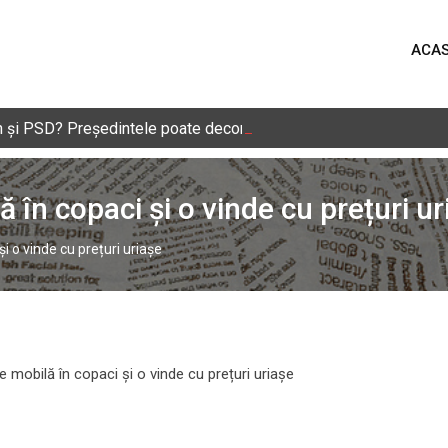
ACA
Dan și PSD? Președintele poate deconta politic eșecul negocieril
 în copaci și o vinde cu prețuri ur
i o vinde cu prețuri uriașe