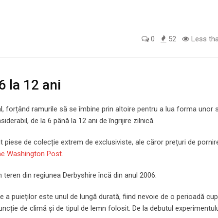
0
52
Less tha
6 la 12 ani
l, forțând ramurile să se îmbine prin altoire pentru a lua forma unor
derabil, de la 6 până la 12 ani de îngrijire zilnică.
enit piese de colecție extrem de exclusiviste, ale căror prețuri de pornir
e Washington Post.
n teren din regiunea Derbyshire încă din anul 2006.
 a puieților este unul de lungă durată, fiind nevoie de o perioadă cup
uncție de climă și de tipul de lemn folosit. De la debutul experimentul