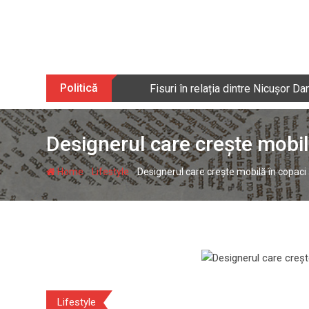
Skip
to
content
Politică
Fisuri în relația dintre Nicușor 
Designerul care crește mobilă
-
-
Home
Lifestyle
Designerul care crește mobilă în copaci ș
Lifestyle