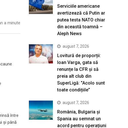
Serviciile americane
avertizează că Putin ar
putea testa NATO chiar
n a minute
din această toamnă –
Aleph News
august 7, 2026
Lovitură de proporții:
Ioan Varga, gata să
 scaune
renunțe la CFR și să
preia alt club din
SuperLigă: ”Acolo sunt
e
toate condițiile”
august 7, 2026
România, Bulgaria și
rinsă între
Spania au semnat un
ui și până
acord pentru operațiuni