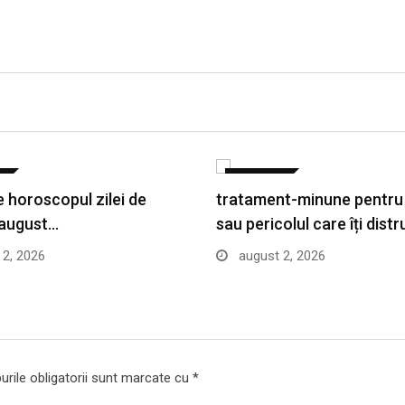
E
LIFESTYLE
 horoscopul zilei de
tratament-minune pentru
 august…
sau pericolul care îți dist
2, 2026
august 2, 2026
rile obligatorii sunt marcate cu
*