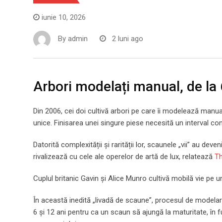
iunie 10, 2026
By
admin
2 luni ago
Arbori modelați manual, de la 
Din 2006, cei doi cultivă arbori pe care îi modelează manua
unice. Finisarea unei singure piese necesită un interval consi
Datorită complexității și rarității lor, scaunele „vii” au dev
rivalizează cu cele ale operelor de artă de lux, relatează
Th
Cuplul britanic Gavin și Alice Munro cultivă mobilă vie pe u
În această inedită „livadă de scaune”, procesul de modelare
6 și 12 ani pentru ca un scaun să ajungă la maturitate, în f