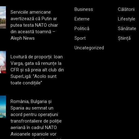
Business
Călătorii
Serviciile americane
avertizează că Putin ar
Externe
Lifestyle
putea testa NATO chiar
Politică
Sănătate
din această toamnă –
Aleph News
Sport
Știință
Uncategorized
Lovitură de proporții: Ioan
Varga, gata să renunțe la
CFR și să preia alt club din
SuperLigă: ”Acolo sunt
toate condițiile”
România, Bulgaria și
Spania au semnat un
acord pentru operațiuni
transfrontaliere de poliție
aeriană în cadrul NATO.
Avioanele spaniole vor