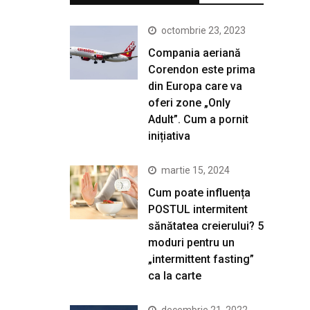
octombrie 23, 2023
Compania aeriană
Corendon este prima
din Europa care va
oferi zone „Only
Adult”. Cum a pornit
inițiativa
martie 15, 2024
Cum poate influența
POSTUL intermitent
sănătatea creierului? 5
moduri pentru un
„intermittent fasting”
ca la carte
decembrie 21, 2022