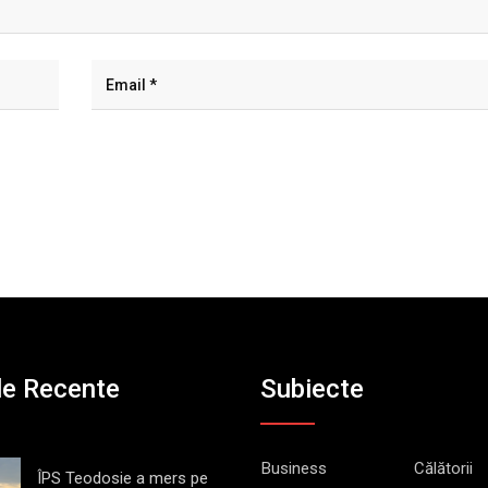
le Recente
Subiecte
Business
Călătorii
ÎPS Teodosie a mers pe