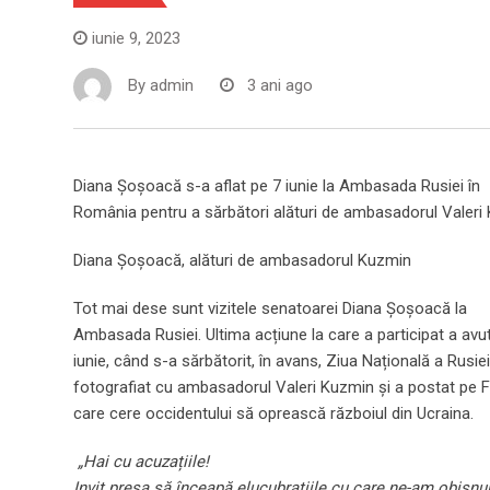
iunie 9, 2023
By
admin
3 ani ago
Diana Șoșoacă s-a aflat pe 7 iunie la Ambasada Rusiei în
România pentru a sărbători alături de ambasadorul Valeri 
Diana Șoșoacă, alături de ambasadorul Kuzmin
Tot mai dese sunt vizitele senatoarei Diana Șoșoacă la
Ambasada Rusiei. Ultima acțiune la care a participat a avu
iunie, când s-a sărbătorit, în avans, Ziua Națională a Rusiei
fotografiat cu ambasadorul Valeri Kuzmin și a postat pe 
care cere occidentului să oprească războiul din Ucraina.
„Hai cu acuzațiile!
Invit presa să înceapă elucubrațiile cu care ne-am obișnui