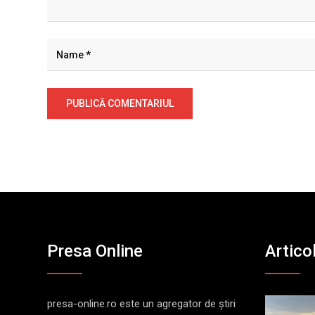
Presa Online
Artico
presa-online.ro este un agregator de ştiri