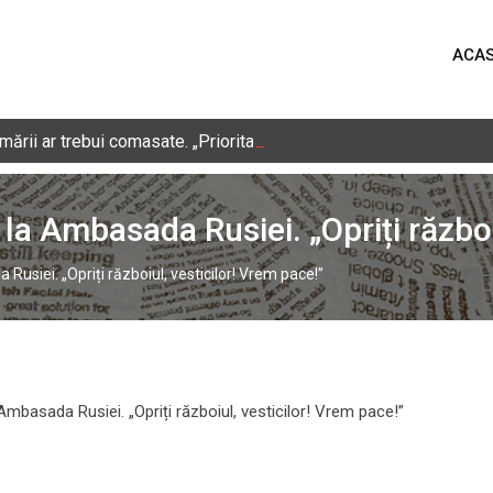
ACA
ării ar trebui comasate. „Prioritatea zero a României este refor
la Ambasada Rusiei. „Opriți război
Rusiei. „Opriți războiul, vesticilor! Vrem pace!”