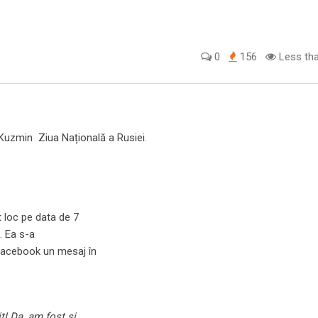
0
156
Less tha
Kuzmin Ziua Națională a Rusiei.
t loc pe data de 7
. Ea s-a
Facebook un mesaj în
t! Da, am fost și