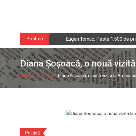
Skip
to
content
Politică
Eugen Tomac: Peste 1.500 de prim
Diana Șoșoacă, o nouă vizită 
-
-
Home
Politică
Diana Șoșoacă, o nouă vizită la Ambasada 
Politică