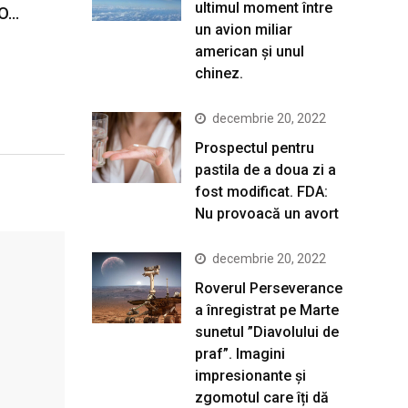
ultimul moment între
„O…
un avion miliar
american şi unul
chinez.
decembrie 20, 2022
Prospectul pentru
pastila de a doua zi a
fost modificat. FDA:
Nu provoacă un avort
decembrie 20, 2022
Roverul Perseverance
a înregistrat pe Marte
sunetul ”Diavolului de
praf”. Imagini
impresionante și
zgomotul care îți dă