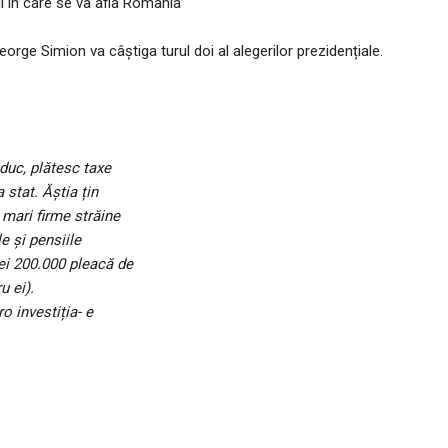
l în care se va afla România
eorge Simion va câștiga turul doi al alegerilor prezidențiale.
duc, plătesc taxe
 stat. Ăștia țin
 mari firme străine
le și pensiile
ei 200.000 pleacă de
u ei).
ro investiția- e