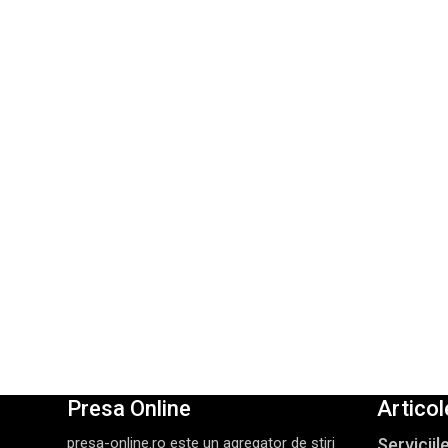
Presa Online
Articol
presa-online.ro este un agregator de ştiri
Servicii