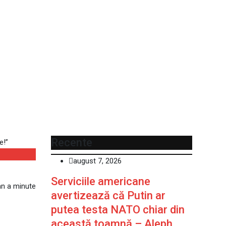
 Caramitru, previziuni
e!”
 e prăpăd. Foamete!”
Recente
august 7, 2026
Serviciile americane
n a minute
avertizează că Putin ar
putea testa NATO chiar din
această toamnă – Aleph