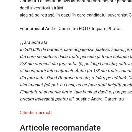
Caramitru a lansat un avertisment sumbru despre pericolu
dacă investitorii străini
aleg să se retragă, în cazul în care candidatul suveranist G
Economistul Andrei Caramitru FOTO: Inquam Photos
„Țara asta stă
în 200.000 de oameni, care angajează. plătesc salarii, pro
din care se plătesc după toate pensiile și toate salariile la
2/3 din oamenii din țara asta. Și, pe lângă aceștia, câteva
și finanțatorii internaționali. Ăștia țin 1/3 din toate salarii
din țara asta. Dacă Doamne ferește, o luăm pe arătură. C
aici imediat (că pot, au bani, au ce face stați liniștiți pentr
Finanțatorii și marile firme- taie banii și dacă e, pun pe ze
oricum irelevantă pentru ei”
, susține Andrei Caramitru.
Citeste mai mult
Articole recomandate