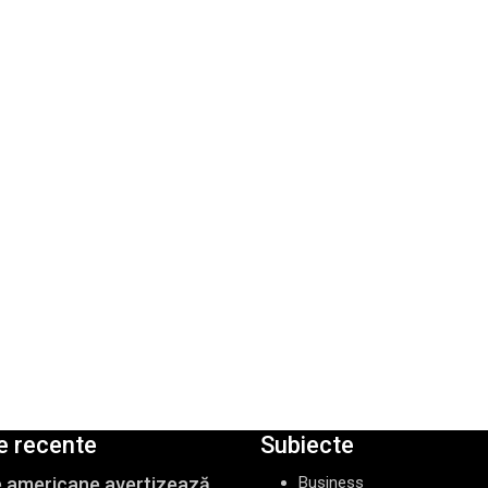
e recente
Subiecte
le americane avertizează
Business