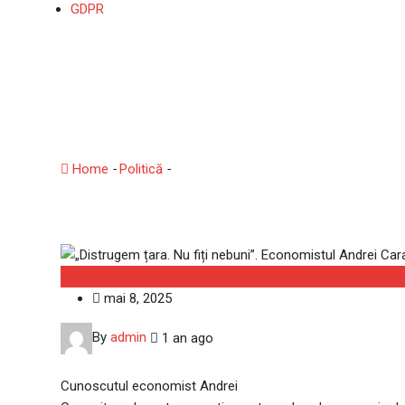
GDPR
„Distrugem țara. Nu fiți
sumbre: „Dacă o luăm p
Home
-
Politică
-
„Distrugem țara. Nu fiți nebuni”. Econo
Politică
mai 8, 2025
By
admin
1 an ago
Cunoscutul economist Andrei