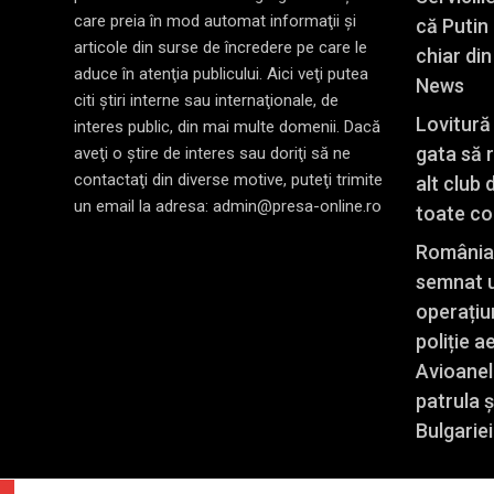
care preia în mod automat informaţii şi
că Putin
articole din surse de încredere pe care le
chiar di
aduce în atenţia publicului. Aici veţi putea
News
citi ştiri interne sau internaţionale, de
Lovitură 
interes public, din mai multe domenii. Dacă
gata să r
aveţi o ştire de interes sau doriţi să ne
contactaţi din diverse motive, puteţi trimite
alt club 
un email la adresa: admin@presa-online.ro
toate con
România,
semnat u
operațiu
poliție a
Avioanel
patrula ș
Bulgariei