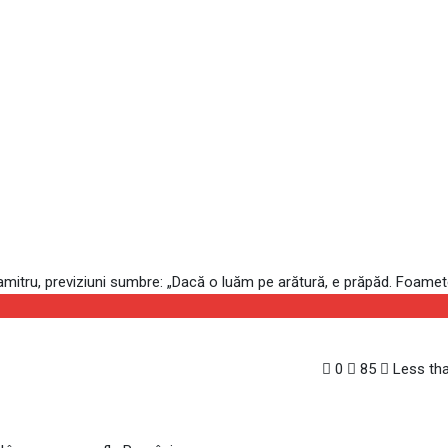
 nebuni”. Economistul Andrei
e arătură, e prăpăd. Foamet
mistul Andrei Caramitru, previziuni sumbre: „Dacă o luăm pe arătură,
0
85
Less tha