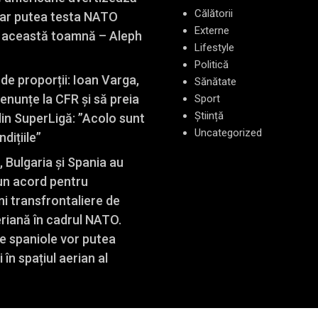
Călătorii
 ar putea testa NATO
Externe
n această toamnă – Aleph
Lifestyle
Politică
de proporții: Ioan Varga,
Sănătate
enunțe la CFR și să preia
Sport
Știință
din SuperLigă: ”Acolo sunt
Uncategorized
dițiile”
 Bulgaria și Spania au
n acord pentru
ni transfrontaliere de
eriană în cadrul NATO.
e spaniole vor putea
i în spațiul aerian al