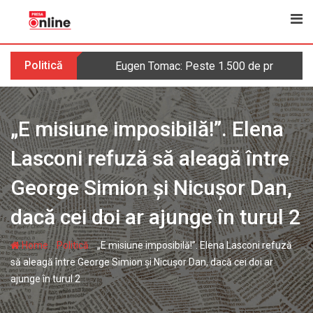
Skip
to
content
Politică
Eugen Tomac: Peste 1.500 de primării ar 
„E misiune imposibilă!”. Elena
Lasconi refuză să aleagă între
George Simion și Nicușor Dan,
dacă cei doi ar ajunge în turul 2
-
-
Home
Politică
„E misiune imposibilă!”. Elena Lasconi refuză
să aleagă între George Simion și Nicușor Dan, dacă cei doi ar
ajunge în turul 2