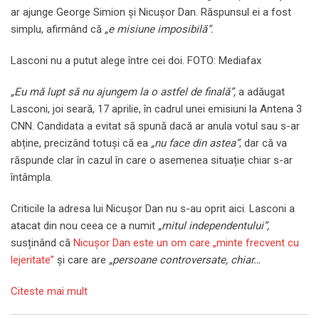
ar ajunge George Simion și Nicușor Dan. Răspunsul ei a fost
simplu, afirmând că
„e misiune imposibilă”.
Lasconi nu a putut alege între cei doi. FOTO: Mediafax
„Eu mă lupt să nu ajungem la o astfel de finală”,
a adăugat
Lasconi, joi seară, 17 aprilie, în cadrul unei emisiuni la Antena 3
CNN. Candidata a evitat să spună dacă ar anula votul sau s-ar
abține, precizând totuși că ea
„nu face din astea”
, dar că va
răspunde clar în cazul în care o asemenea situație chiar s-ar
întâmpla.
Criticile la adresa lui Nicușor Dan nu s-au oprit aici. Lasconi a
atacat din nou ceea ce a numit
„mitul independentului”,
susținând că
Nicușor Dan este un om care „minte frecvent cu
lejeritate”
și care are
„persoane controversate, chiar…
Citeste mai mult