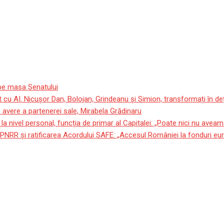
e pe masa Senatului
 cu AI. Nicușor Dan, Bolojan, Grindeanu și Simion, transformați în deț
avere a partenerei sale, Mirabela Grădinaru
a nivel personal, funcția de primar al Capitalei: „Poate nici nu avea
n PNRR și ratificarea Acordului SAFE: „Accesul României la fonduri 
reat primul qubit din antimat
imaterie