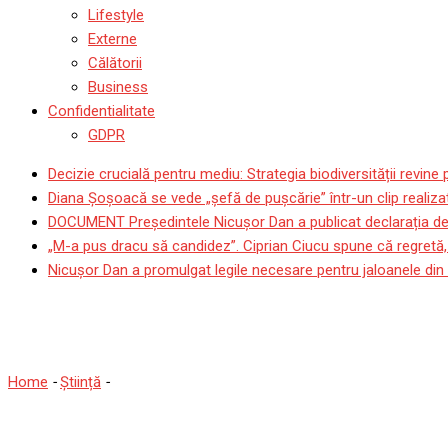
Lifestyle
Externe
Călătorii
Business
Confidentialitate
GDPR
Decizie crucială pentru mediu: Strategia biodiversității revin
Diana Șoșoacă se vede „șefă de pușcărie” într-un clip realizat
DOCUMENT Președintele Nicușor Dan a publicat declarația de 
„M-a pus dracu să candidez”. Ciprian Ciucu spune că regretă, l
Nicușor Dan a promulgat legile necesare pentru jaloanele di
Echipa lui Stefan Ulmer a c
Home
-
Știință
-
Echipa lui Stefan Ulmer a creat primul qubit din ant