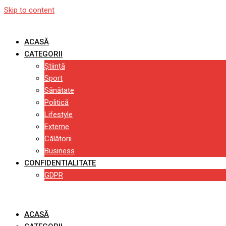
Skip to content
ACASĂ
CATEGORII
Știință
Sport
Sănătate
Politică
Lifestyle
Externe
Călătorii
Business
CONFIDENTIALITATE
GDPR
ACASĂ