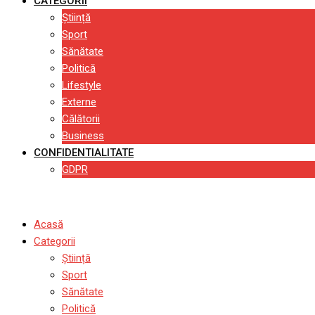
CATEGORII
Știință
Sport
Sănătate
Politică
Lifestyle
Externe
Călătorii
Business
CONFIDENTIALITATE
GDPR
Acasă
Categorii
Știință
Sport
Sănătate
Politică