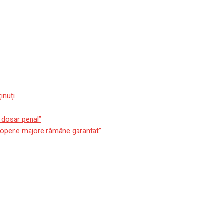
inuți
m dosar penal”
europene majore rămâne garantat”
erie