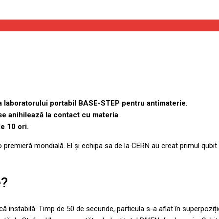
a laboratorului portabil BASE-STEP pentru antimaterie
.
se anihilează la contact cu materia
.
e 10 ori.
 premieră mondială. El și echipa sa de la CERN au creat primul qubit di
e?
ă instabilă. Timp de 50 de secunde, particula s-a aflat în superpoziție