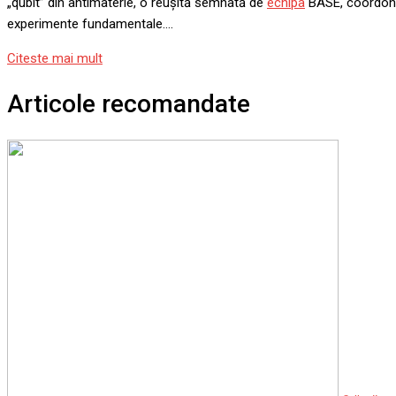
„qubit” din antimaterie, o reușită semnată de
echipa
BASE, coordonat
experimente fundamentale….
Citeste mai mult
Articole recomandate