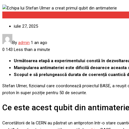
Știință
iulie 27, 2025
By
admin
1 an ago
0
143
Less than a minute
Următoarea etapă a experimentului constă în dezvoltare
Manipularea antimateriei este dificilă deoarece aceasta 
Scopul e să prelungească durata de coerență cuantică d
Stefan Ulmer, fizicianul care coordonează proiectul BASE, a reușit o
proton în super poziție pentru 50 de secunte.
Ce este acest qubit din antimateri
Cercetătorii de la CERN au păstrat un antiproton într-o stare cuantic