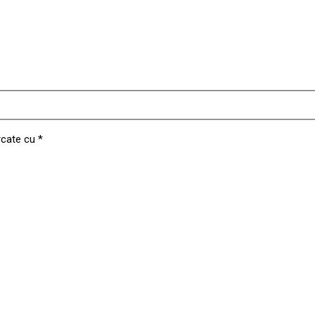
rcate cu
*