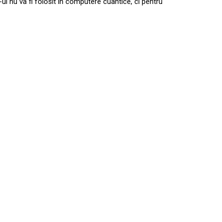
l nu va fi folosit în computere cuantice, ci pentru