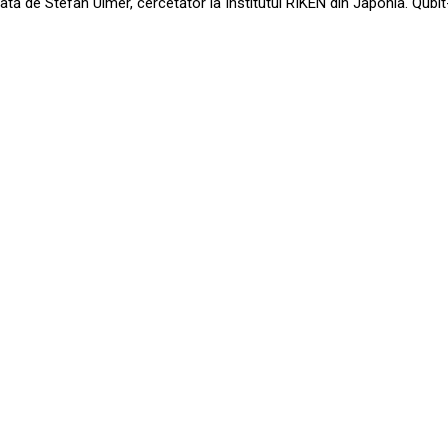
ă de Stefan Ulmer, cercetător la Institutul RIKEN din Japonia. Qubit-u