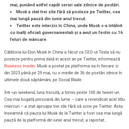
mai, punând astfel capăt seriei sale zilnice de postări.
Musk a stat trei zile fără să posteze pe Twitter, cea
mai lungă pauză din iunie anul trecut.
Twitter este interzis în China, unde Musk s-a întâlnit
cu înalți oficiali guvernamentali și a avut un festin cu 16
feluri de mâncare
.
Călătoria lui Elon Musk în China a făcut ca CEO-ul Tesla să nu
posteze pentru prima dată în acest an pe Twitter, informează
Business Insider
. Musk a postat pe platforma sa în fiecare zi
din 2023 până pe 29 mai, cu o medie de 36 de postări zilnice în
ultimele două săptămâni, pe Social Blade.
Într-un weekend, luna trecută, a trimis peste 100 de tweet-uri.
Cea mai bogată persoană din lume – care a revendicat acel titlu
miercuri – a stat aproape trei zile fără să scrie pe Twitter. Asta
înseamnă că pauza lui Musk de la Twitter a fost cea mai lungă
pauză de la platformă din iunie anul trecut, a raportat…