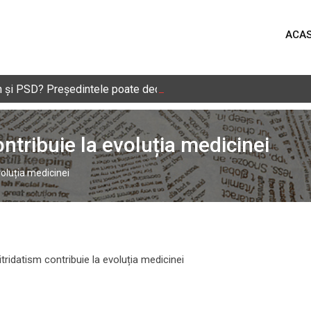
ACA
Dan și PSD? Președintele poate deconta politic eșecul negocieril
tribuie la evoluția medicinei
oluția medicinei