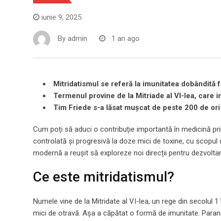
iunie 9, 2025
By
admin
1 an ago
Mitridatismul se referă la imunitatea dobândită 
Termenul provine de la Mitriade al VI-lea, care in
Tim Friede s-a lăsat mușcat de peste 200 de ori
Cum poți să aduci o contribuție importantă în medicină pr
controlată și progresivă la doze mici de toxine, cu scopul
modernă a reușit să exploreze noi direcții pentru dezvolta
Ce este mitridatismul?
Numele vine de la Mitridate al VI-lea, un rege din secolul 1 î
mici de otravă. Așa a căpătat o formă de imunitate. Paranoi