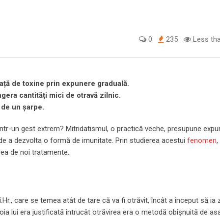
0
235
Less tha
față de toxine prin expunere graduală.
gera cantități mici de otravă zilnic.
 de un șarpe.
intr-un gest extrem? Mitridatismul, o practică veche, presupune exp
 de a dezvolta o formă de imunitate. Prin studierea acestui
fenomen
,
rea de noi tratamente.
.Hr., care se temea atât de tare că va fi otrăvit, încât a început să ia 
a lui era justificată întrucât otrăvirea era o metodă obișnuită de asa