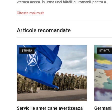
vremea aceea. În urma unei bătălii cu romanii, pentru a…
Citeste mai mult
Articole recomandate
ȘTIINȚĂ
ȘTIINȚĂ
Serviciile americane avertizează
Germani