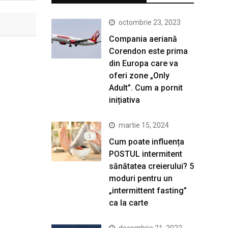
octombrie 23, 2023
Compania aeriană
Corendon este prima
din Europa care va
oferi zone „Only
Adult”. Cum a pornit
inițiativa
martie 15, 2024
Cum poate influența
POSTUL intermitent
sănătatea creierului? 5
moduri pentru un
„intermittent fasting”
ca la carte
decembrie 21, 2022