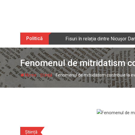
Skip
to
content
Politică
Fisuri în relația dintre Nicușor 
Fenomenul de mitridatism con
-
-
Home
Știință
Fenomenul de mitridatism contribuie la ev
Știință