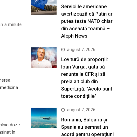
Serviciile americane
avertizează că Putin ar
putea testa NATO chiar
n a minute
din această toamnă –
Aleph News
august 7, 2026
Lovitură de proporții:
Ioan Varga, gata să
renunțe la CFR și să
unerea
preia alt club din
 medicina
SuperLigă: ”Acolo sunt
toate condițiile”
august 7, 2026
România, Bulgaria și
zilnic doze
Spania au semnat un
sinat în
acord pentru operațiuni