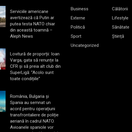
Business
Călătorii
Serviciile americane
avertizează că Putin ar
Externe
Lifestyle
putea testa NATO chiar
Politică
Sănătate
din această toamnă –
Aleph News
Sport
Știință
Uncategorized
Lovitură de proporții: Ioan
Varga, gata să renunțe la
CFR și să preia alt club din
SuperLigă: ”Acolo sunt
toate condițiile”
România, Bulgaria și
Spania au semnat un
acord pentru operațiuni
transfrontaliere de poliție
aeriană în cadrul NATO.
Avioanele spaniole vor