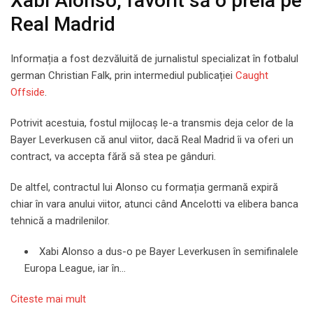
Xabi Alonso, favorit să o preia pe
Real Madrid
Informația a fost dezvăluită de jurnalistul specializat în fotbalul
german Christian Falk, prin intermediul publicației
Caught
Offside
.
Potrivit acestuia, fostul mijlocaș le-a transmis deja celor de la
Bayer Leverkusen că anul viitor, dacă Real Madrid îi va oferi un
contract, va accepta fără să stea pe gânduri.
De altfel, contractul lui Alonso cu formația germană expiră
chiar în vara anului viitor, atunci când Ancelotti va elibera banca
tehnică a madrilenilor.
Xabi Alonso a dus-o pe Bayer Leverkusen în semifinalele
Europa League, iar în…
Citeste mai mult