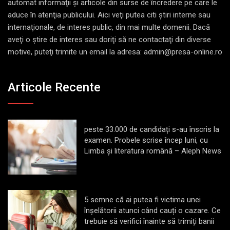
automat informaţii şi articole din surse de încredere pe care le
aduce în atenţia publicului. Aici veţi putea citi ştiri interne sau
internaţionale, de interes public, din mai multe domenii. Dacă
aveţi o ştire de interes sau doriţi să ne contactaţi din diverse
motive, puteţi trimite un email la adresa: admin@presa-online.ro
Articole Recente
peste 33.000 de candidați s-au înscris la
examen. Probele scrise încep luni, cu
Limba și literatura română – Aleph News
5 semne că ai putea fi victima unei
înșelătorii atunci când cauți o cazare. Ce
trebuie să verifici înainte să trimiți banii