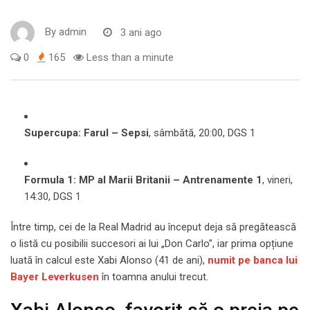
By
admin
3 ani ago
0
165
Less than a minute
Supercupa: Farul – Sepsi
, sâmbătă, 20:00, DGS 1
Formula 1: MP al Marii Britanii – Antrenamente 1
, vineri,
14:30, DGS 1
Între timp, cei de la Real Madrid au început deja să pregătească
o listă cu posibilii succesori ai lui „Don Carlo”, iar prima opțiune
luată în calcul este Xabi Alonso (41 de ani),
numit pe banca lui
Bayer Leverkusen
în toamna anului trecut.