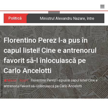
Skip
to
content
Politică
Ministrul Alexandru Nazare, întrebat dac
Florentino Perez l-a pus în
capul listei! Cine e antrenorul
favorit să-l înlocuiască pe
Carlo Ancelotti
-
-
Home
Sport
Florentino Perez l-a pus în capul listei! Cine e
antrenorul favorit să-l înlocuiască pe Carlo Ancelotti