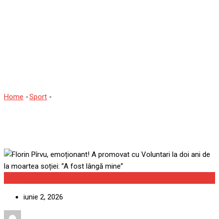
Florin Pîrvu, emoționant! A
promovat cu Voluntari la
doi ani de la moartea
soției: ”A fost lângă mine”
Home
-
Sport
-
Florin Pîrvu, emoționant! A promovat cu Voluntari
la doi ani de la moartea soției: ”A fost lângă mine”
Sport
iunie 2, 2026