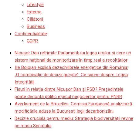
Lifestyle
Externe
Călătorii
Business
Confidentialitate
GDPR
Nicușor Dan retrimite Parlamentului legea urșilor și cere un
sistem național de monitorizare în timp real a recoltărilor
Ilie Bolojan explică dezechilibrele energetice din România:
„O combinație de decizii greșite”. Ce spune despre Legea
Integrității
Fisuri în relația dintre Nicușor Dan și PSD? Președintele
poate deconta politic eșecul negocierilor pentru PNRR
Avertisment de la Bruxelles: Comisia Europeană analizează
modificările aduse la București legii decarbonizării
Decizie crucială pentru mediu: Strategia biodiversității revine
pe masa Senatului