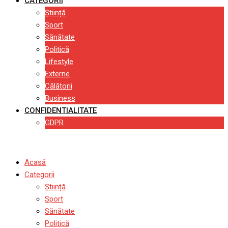
CATEGORII
Știință
Sport
Sănătate
Politică
Lifestyle
Externe
Călătorii
Business
CONFIDENTIALITATE
GDPR
Acasă
Categorii
Știință
Sport
Sănătate
Politică