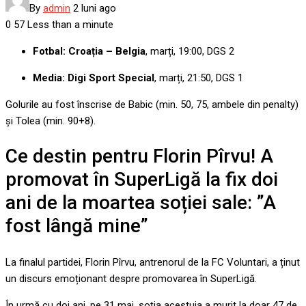
By
admin
2 luni ago
0
57
Less than a minute
Fotbal: Croația – Belgia
, marți, 19:00, DGS 2
Media: Digi Sport Special
, marți, 21:50, DGS 1
Golurile au fost înscrise de Babic (min. 50, 75, ambele din penalty)
și Tolea (min. 90+8).
Ce destin pentru Florin Pîrvu! A
promovat în SuperLigă la fix doi
ani de la moartea soției sale: ”A
fost lângă mine”
La finalul partidei, Florin Pîrvu, antrenorul de la FC Voluntari, a ținut
un discurs emoționant despre promovarea în SuperLigă.
În urmă cu doi ani, pe 31 mai, soția acestuia a murit la doar 47 de