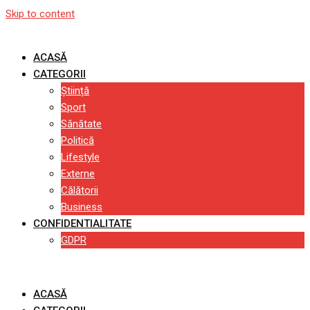
Skip to content
ACASĂ
CATEGORII
Știință
Sport
Sănătate
Politică
Lifestyle
Externe
Călătorii
Business
CONFIDENTIALITATE
GDPR
ACASĂ