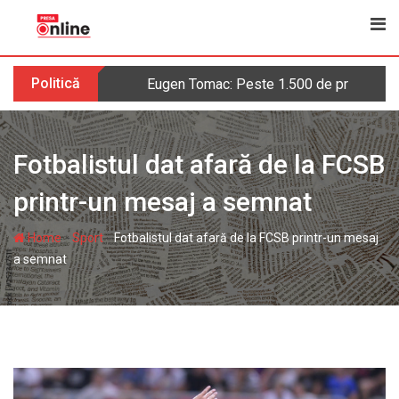
Skip
to
content
Politică
Eugen Tomac: Peste 1.500 de primării ar 
Fotbalistul dat afară de la FCSB
printr-un mesaj a semnat
-
-
Home
Sport
Fotbalistul dat afară de la FCSB printr-un mesaj
a semnat