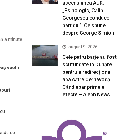
ascensiunea AUR:
„Psihologic, Călin
Georgescu conduce
partidul”. Ce spune
despre George Simion
n a minute
august 9, 2026
Cele patru barje au fost
scufundate în Dunăre
yaș vechi
pentru a redirecționa
apa către Cernavodă.
Când apar primele
opuri
efecte – Aleph News
 cu
 unde se