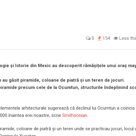
0
154
Less tha
ologie și Istorie din Mexic au descoperit rămășițele unui oraș ma
au găsit piramide, coloane de piatră și un teren de jocuri.
 piramide precum cele de la Ocumtun, structurile îndeplinind sc
elementele arhitecturale sugerează că declinul lui Ocumtun a coincis
1000 înaintea erei noastre, scrie
Smithsonian
.
ramide, coloane de piatră și un teren unde se practicau jocuri, locul
 Peninsula Yucatan.