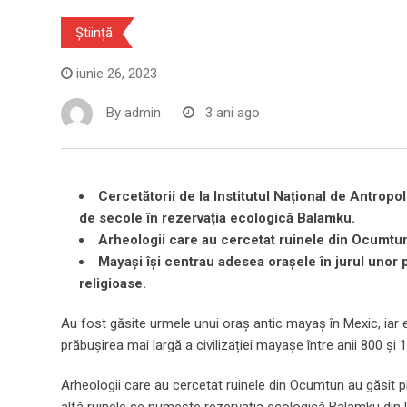
Știință
iunie 26, 2023
By
admin
3 ani ago
Cercetătorii de la Institutul Național de Antrop
de secole în rezervația ecologică Balamku.
Arheologii care au cercetat ruinele din Ocumtun 
Mayași își centrau adesea orașele în jurul unor
religioase.
Au fost găsite urmele unui oraș antic mayaș în Mexic, iar 
prăbușirea mai largă a civilizației mayașe între anii 800 și 
Arheologii care au cercetat ruinele din Ocumtun au găsit pi
alfă ruinele se numește rezervația ecologică Balamku din