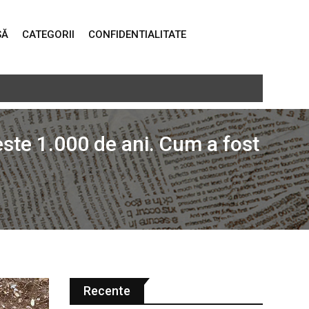
SĂ
CATEGORII
CONFIDENTIALITATE
pune despre George Simion
este 1.000 de ani. Cum a fost
Recente