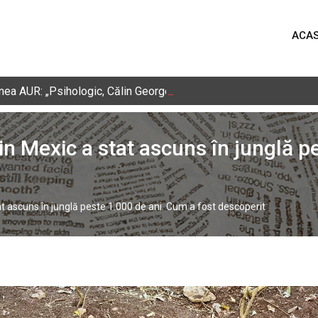
ACA
nea AUR: „Psihologic, Călin Georgescu conduce partidul”. Ce s
n Mexic a stat ascuns în junglă p
t ascuns în junglă peste 1.000 de ani. Cum a fost descoperit