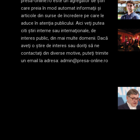
presa-online.ro este un agregator de ştiri
care preia în mod automat informaţii şi
articole din surse de încredere pe care le
aduce în atenţia publicului. Aici veţi putea
citi ştiri interne sau internaţionale, de
interes public, din mai multe domenii. Dacă
aveţi o ştire de interes sau doriţi să ne
contactaţi din diverse motive, puteţi trimite
un email la adresa: admin@presa-online.ro