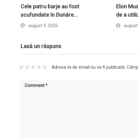
Cele patru barje au fost
Elon Mus
scufundate în Dunăre…
de a util
august 9, 2026
august 
Lasă un răspuns
Adresa ta de email nu va fi publicată.
Câmpu