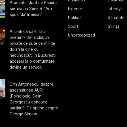
Atacantul dorit de Rapid a
semnat în Serie B: ”Am
Externe
Lifestyle
spus ‘da’ imediat”
Politică
Sănătate
Sport
Știință
Ai plăti ca să-ți faci
Uncategorized
prieteni? De la cluburi
private de sute de mii de
dolari la cine cu
necunoscuți în București,
accesul la o comunitate
devine un serviciu
Crin Antonescu, despre
ascensiunea AUR:
„Psihologic, Călin
Georgescu conduce
partidul”. Ce spune despre
George Simion