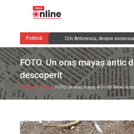
Skip
to
content
Politică
Crin Antonescu, despre ascensiu
FOTO. Un oraș mayaș antic di
descoperit
-
-
Home
Știință
FOTO. Un oraș mayaș antic din Mexic a sta