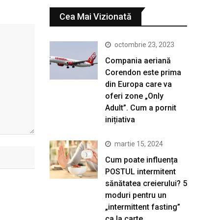
Cea Mai Vizionată
octombrie 23, 2023
Compania aeriană
Corendon este prima
din Europa care va
oferi zone „Only
Adult”. Cum a pornit
inițiativa
martie 15, 2024
Cum poate influența
POSTUL intermitent
sănătatea creierului? 5
moduri pentru un
„intermittent fasting”
ca la carte