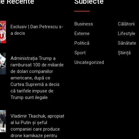
le Recente
Subiecte
Business
Călătorii
Exclusiv | Dan Petrescu s-
a decis
Externe
Lifestyle
Politică
Sănătate
Sport
Știință
Administrația Trump a
Uncategorized
rambursat 100 de miliarde
de dolari companiilor
americane, după ce
Curtea Supremă a decis
că tarifele impuse de
Trump sunt ilegale
Vladimir Tkachuk, apropiat
al lui Putin și șeful
companiei care produce
drone kamikaze pentru