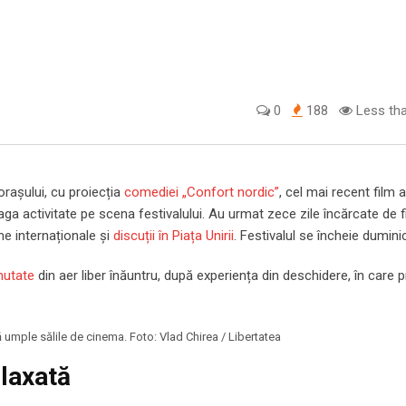
0
188
Less tha
 orașului, cu proiecția
comediei „Confort nordic”
, cel mai recent film a
aga activitate pe scena festivalului. Au urmat zece zile încărcate de f
me internaționale și
discuții în Piața Unirii
. Festivalul se încheie duminic
mutate
din aer liber înăuntru, după experiența din deschidere, în care 
să umple sălile de cinema. Foto: Vlad Chirea / Libertatea
elaxată