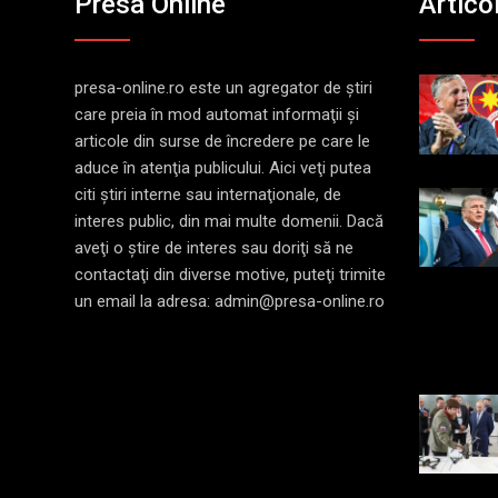
Presa Online
Artico
presa-online.ro este un agregator de ştiri
care preia în mod automat informaţii şi
articole din surse de încredere pe care le
aduce în atenţia publicului. Aici veţi putea
citi ştiri interne sau internaţionale, de
interes public, din mai multe domenii. Dacă
aveţi o ştire de interes sau doriţi să ne
contactaţi din diverse motive, puteţi trimite
un email la adresa: admin@presa-online.ro