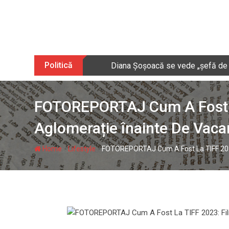
Skip
to
content
Politică
Diana Șoșoacă se vede „șefă de puș
FOTOREPORTAJ Cum A Fost La 
Aglomerație înainte De Vaca
-
-
Home
Lifestyle
FOTOREPORTAJ Cum A Fost La TIFF 2023: 