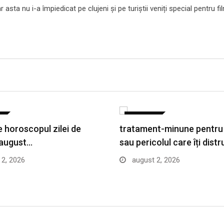
ar asta nu i-a împiedicat pe clujeni și pe turiștii veniți special pentru f
E
LIFESTYLE
 horoscopul zilei de
tratament-minune pentru
 august…
sau pericolul care îți dist
2, 2026
august 2, 2026