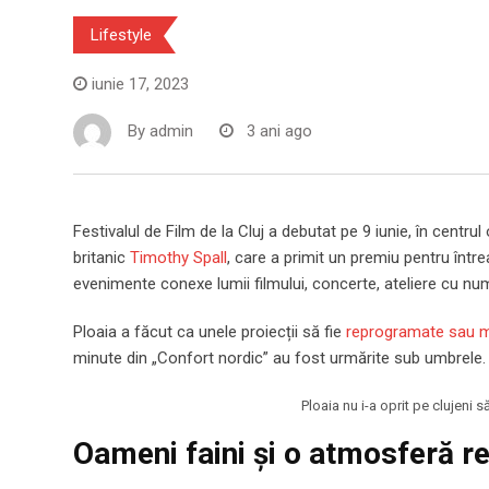
Lifestyle
iunie 17, 2023
By
admin
3 ani ago
Festivalul de Film de la Cluj a debutat pe 9 iunie, în centrul
britanic
Timothy Spall
, care a primit un premiu pentru între
evenimente conexe lumii filmului, concerte, ateliere cu nu
Ploaia a făcut ca unele proiecții să fie
reprogramate sau 
minute din „Confort nordic” au fost urmărite sub umbrele.
Ploaia nu i-a oprit pe clujeni 
Oameni faini și o atmosferă r