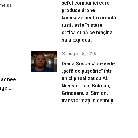
șeful companiei care
ilme să
produce drone
kamikaze pentru armată
rusă, este în stare
critică după ce mașina
sa a explodat
august 5, 2026
Diana Șoșoacă se vede
„șefă de pușcărie” într-
un clip realizat cu AI.
 acnee
Nicușor Dan, Bolojan,
ruge…
Grindeanu și Simion,
transformați în deținuți