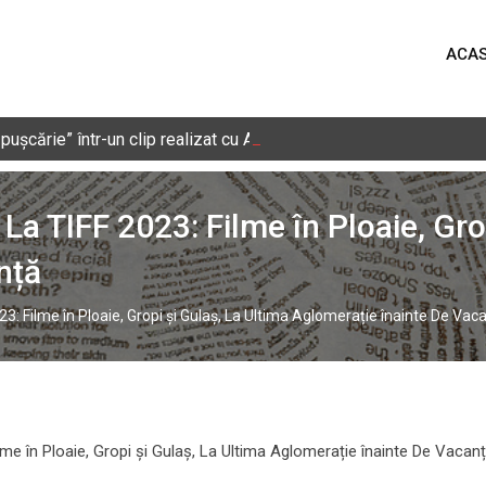
ACA
cărie” într-un clip realizat cu AI. Nicușor Dan, Bolojan, Grindean
TIFF 2023: Filme în Ploaie, Grop
nță
Filme în Ploaie, Gropi și Gulaș, La Ultima Aglomerație înainte De Vac