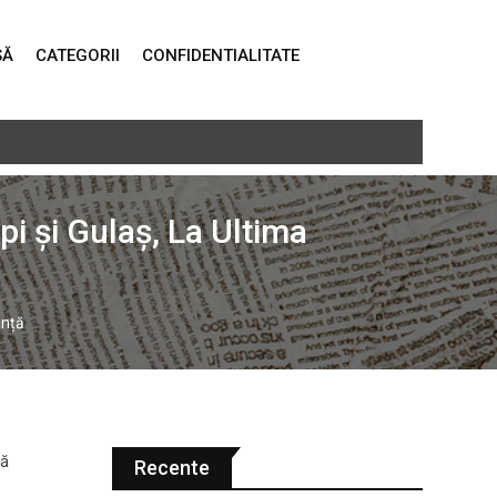
SĂ
CATEGORII
CONFIDENTIALITATE
u și Simion, transformați în deținuți
i și Gulaș, La Ultima
anță
Recente