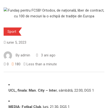
Sport
iunie 5, 2023
By
admin
3 ani ago
0
180
Less than a minute
UCL, finala: Man. City – Inter
, sâmbătă, 22:00, DGS 1
MEDIA: Fotbal Club
, luni, 21:30, DGS 1