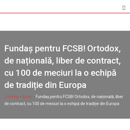
Skip
to
content
Fundaș pentru FCSB! Ortodox,
de națională, liber de contract,
cu 100 de meciuri la o echipă
de tradiție din Europa
-
-
Home
Sport
Fundaș pentru FCSB! Ortodox, de națională, liber
de contract, cu 100 de meciuri la o echipă de tradiție din Europa