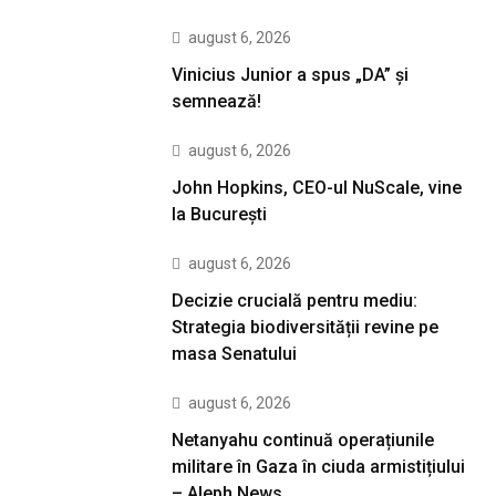
august 6, 2026
Vinicius Junior a spus „DA” și
semnează!
august 6, 2026
John Hopkins, CEO-ul NuScale, vine
la București
august 6, 2026
Decizie crucială pentru mediu:
Strategia biodiversității revine pe
masa Senatului
august 6, 2026
Netanyahu continuă operațiunile
militare în Gaza în ciuda armistițiului
– Aleph News