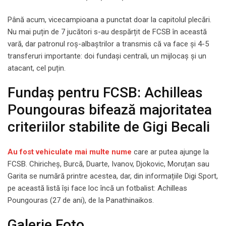
Până acum, vicecampioana a punctat doar la capitolul plecări.
Nu mai puțin de 7 jucători s-au despărțit de FCSB în această
vară, dar patronul roș-albaștrilor a transmis că va face și 4-5
transferuri importante: doi fundași centrali, un mijlocaș și un
atacant, cel puțin.
Fundaș pentru FCSB: Achilleas
Poungouras bifează majoritatea
criteriilor stabilite de Gigi Becali
Au fost vehiculate mai multe nume
care ar putea ajunge la
FCSB. Chiricheș, Burcă, Duarte, Ivanov, Djokovic, Moruțan sau
Garita se numără printre acestea, dar, din informațiile Digi Sport,
pe această listă își face loc încă un fotbalist: Achilleas
Poungouras (27 de ani), de la Panathinaikos.
Galerie Foto