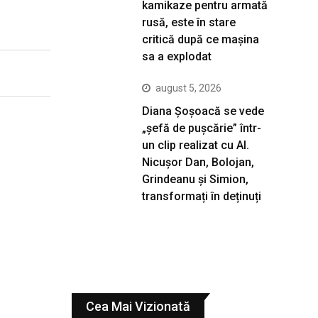
kamikaze pentru armată
rusă, este în stare
critică după ce mașina
sa a explodat
august 5, 2026
Diana Șoșoacă se vede
„șefă de pușcărie” într-
un clip realizat cu AI.
Nicușor Dan, Bolojan,
Grindeanu și Simion,
transformați în deținuți
Cea Mai Vizionată