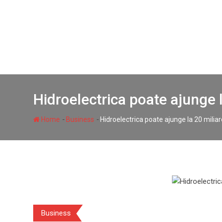
Skip
to
content
Hidroelectrica poate ajunge 
-
-
Home
Business
Hidroelectrica poate ajunge la 20 milia
Business