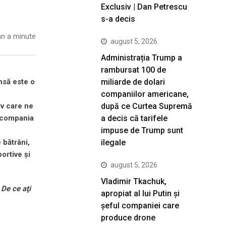
Exclusiv | Dan Petrescu
s-a decis
n a minute
august 5, 2026
Administrația Trump a
rambursat 100 de
miliarde de dolari
nsă este o
companiilor americane,
după ce Curtea Supremă
iv care ne
a decis că tarifele
, compania
impuse de Trump sunt
ilegale
 bătrâni,
ortive şi
august 5, 2026
Vladimir Tkachuk,
 De ce aţi
apropiat al lui Putin și
șeful companiei care
produce drone