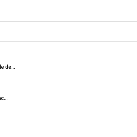
de de…
fac…