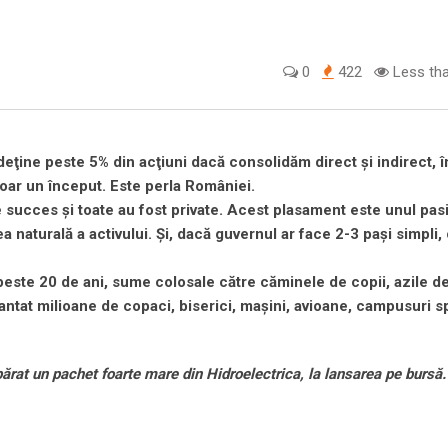
0
422
Less tha
deţine peste 5% din acţiuni dacă consolidăm direct şi indirect, î
doar un început. Este perla României.
 de succes şi toate au fost private. Acest plasament este unul pas
a naturală a activului. Şi, dacă guvernul ar face 2-3 paşi simpli
 peste 20 de ani, sume colosale către căminele de copii, azile de
plantat milioane de copaci, biserici, maşini, avioane, campusuri sp
ărat un pachet foarte mare din Hidroelectrica, la lansarea pe bursă.