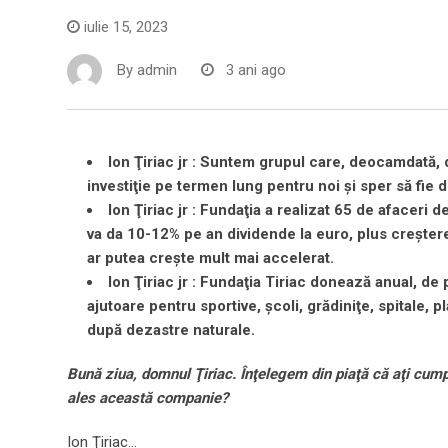
iulie 15, 2023
By
admin
3 ani ago
Ion Ţiriac jr : Suntem grupul care, deocamdată, 
investiţie pe termen lung pentru noi şi sper să fie 
Ion Ţiriac jr : Fundaţia a realizat 65 de afaceri
va da 10-12% pe an dividende la euro, plus creştere
ar putea creşte mult mai accelerat.
Ion Ţiriac jr : Fundaţia Tiriac donează anual, de
ajutoare pentru sportive, şcoli, grădiniţe, spitale, 
după dezastre naturale.
Bună ziua, domnul Ţiriac.
Înţelegem din piaţă că aţi cump
ales această companie?
Ion Ţiriac…