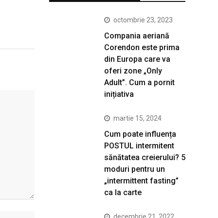
octombrie 23, 2023
Compania aeriană
Corendon este prima
din Europa care va
oferi zone „Only
Adult”. Cum a pornit
inițiativa
martie 15, 2024
Cum poate influența
POSTUL intermitent
sănătatea creierului? 5
moduri pentru un
„intermittent fasting”
ca la carte
decembrie 21, 2022