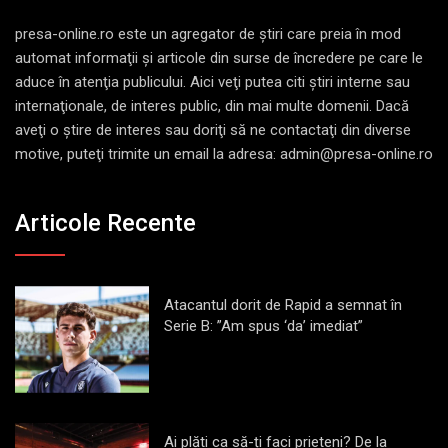
presa-online.ro este un agregator de ştiri care preia în mod
automat informaţii şi articole din surse de încredere pe care le
aduce în atenţia publicului. Aici veţi putea citi ştiri interne sau
internaţionale, de interes public, din mai multe domenii. Dacă
aveţi o ştire de interes sau doriţi să ne contactaţi din diverse
motive, puteţi trimite un email la adresa: admin@presa-online.ro
Articole Recente
Atacantul dorit de Rapid a semnat în
Serie B: ”Am spus ‘da’ imediat”
Ai plăti ca să-ți faci prieteni? De la