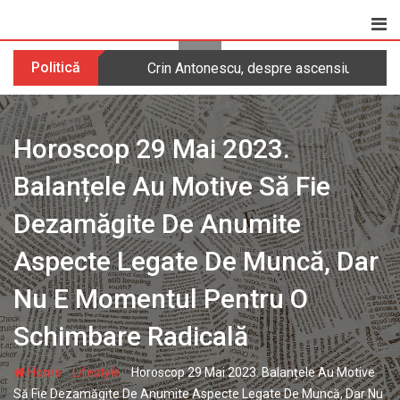
Skip
to
content
Politică
Crin Antonescu, despre ascensiunea AUR
Horoscop 29 Mai 2023.
Balanțele Au Motive Să Fie
Dezamăgite De Anumite
Aspecte Legate De Muncă, Dar
Nu E Momentul Pentru O
Schimbare Radicală
-
-
Home
Lifestyle
Horoscop 29 Mai 2023. Balanțele Au Motive
Să Fie Dezamăgite De Anumite Aspecte Legate De Muncă, Dar Nu