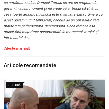
cu următoarea idee. Domnul Tomac nu are un program de
guvern în acest moment şi nu crede că ar trebui să vină cu
ceva foarte ambiţios. Fiindcă este o situaţie extraordinară cu
acest guvern numit tehnocrat, condus de un om politic fără
majoritate parlamentară, deocamdată. Dacă rămâne aşa,
atunci fără majoritate parlamentară în momentul votului şi
într-o astfel de…
Citeste mai mult
Articole recomandate
POLITICĂ
Atacul ambulanței din Cluj, motiv de confruntare
politică.…
august 9, 2026