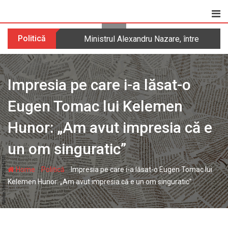
Skip
to
content
Politică
Ministrul Alexandru Nazare, întrebat dac
Impresia pe care i-a lăsat-o
Eugen Tomac lui Kelemen
Hunor: „Am avut impresia că e
un om singuratic”
-
-
Home
Politică
Impresia pe care i-a lăsat-o Eugen Tomac lui
Kelemen Hunor: „Am avut impresia că e un om singuratic”