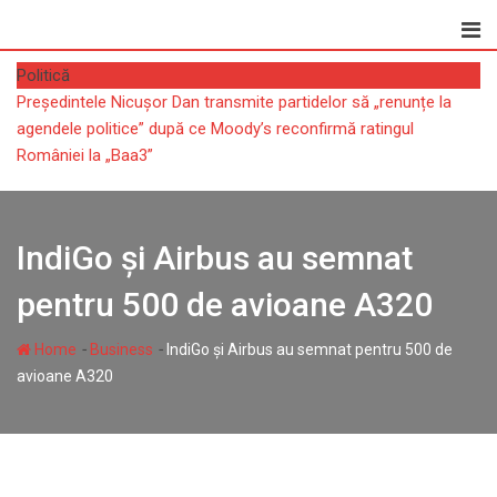
Skip
to
content
Politică
Președintele Nicușor Dan transmite partidelor să „renunțe la
agendele politice” după ce Moody’s reconfirmă ratingul
României la „Baa3”
IndiGo și Airbus au semnat
pentru 500 de avioane A320
-
-
Home
Business
IndiGo și Airbus au semnat pentru 500 de
avioane A320