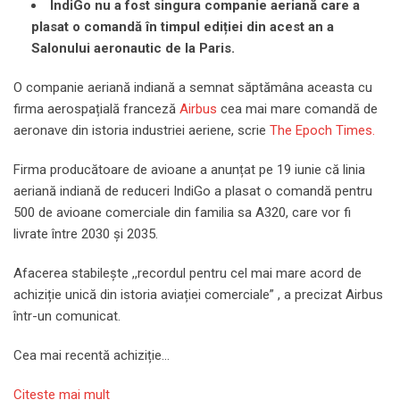
IndiGo nu a fost singura companie aeriană care a
plasat o comandă în timpul ediției din acest an a
Salonului aeronautic de la Paris.
O companie aeriană indiană a semnat săptămâna aceasta cu
firma aerospațială franceză
Airbus
cea mai mare comandă de
aeronave din istoria industriei aeriene, scrie
The Epoch Times.
Firma producătoare de avioane a anunțat pe 19 iunie că linia
aeriană indiană de reduceri IndiGo a plasat o comandă pentru
500 de avioane comerciale din familia sa A320, care vor fi
livrate între 2030 și 2035.
Afacerea stabilește ,,recordul pentru cel mai mare acord de
achiziție unică din istoria aviației comerciale” , a precizat Airbus
într-un comunicat.
Cea mai recentă achiziție…
Citeste mai mult