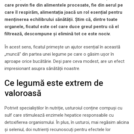
care provin fie din alimentele procesate, fie din aerul pe
care îl respirăm, alimentația joacă un rol esențial pentru
menținerea echilibrului sănătății. Știm că, dintre toate
organele, ficatul este cel care duce greul pentru că el
filtrează, descompune și elimină tot ce este nociv.
În acest sens, ficatul primește un ajutor esențial în această
„muncă” din partea unei legume pe care o găsim ușor în
aproape orice bucătărie. Deși pare ceva modest, are un efect
impresionant asupra sănătății noastre.
Ce legumă este extrem de
valoroasă
Potrivit specialiștilor în nutriție, usturoiul conține compuși cu
sulf care stimulează enzimele hepatice responsabile cu
detoxifierea organismului. În plus, în usturoi, mai regăsim alicina
și seleniul, doi nutrienți recunoscuți pentru efectele lor