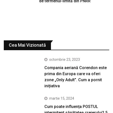
de termenul-limită din PNRR
Cea Mai Vizionată
octombrie 23, 2023
Compania aeriană Corendon este
prima din Europa care va oferi
zone „Only Adult”. Cum a pornit
inițiativa
martie 15, 2024
Cum poate influența POSTUL
intermitent sănătatea creierului? 5