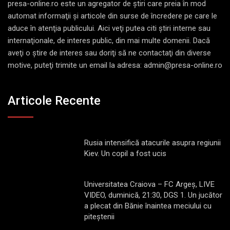
presa-online.ro este un agregator de ştiri care preia în mod
automat informaţii şi articole din surse de încredere pe care le
aduce în atenţia publicului. Aici veţi putea citi ştiri interne sau
internaţionale, de interes public, din mai multe domenii. Dacă
aveţi o ştire de interes sau doriţi să ne contactaţi din diverse
motive, puteţi trimite un email la adresa: admin@presa-online.ro
Articole Recente
Rusia intensifică atacurile asupra regiunii
Kiev. Un copil a fost ucis
Universitatea Craiova – FC Argeș, LIVE
VIDEO, duminică, 21:30, DGS 1. Un jucător
a plecat din Bănie înaintea meciului cu
piteștenii