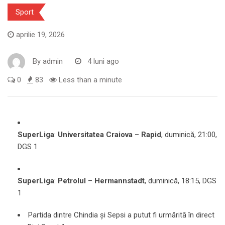
Sport
aprilie 19, 2026
By
admin
4 luni ago
0
83
Less than a minute
SuperLiga
:
Universitatea Craiova
–
Rapid
, duminică, 21:00,
DGS 1
SuperLiga
:
Petrolul
–
Hermannstadt
, duminică, 18:15, DGS
1
Partida dintre Chindia și Sepsi a putut fi urmărită în direct