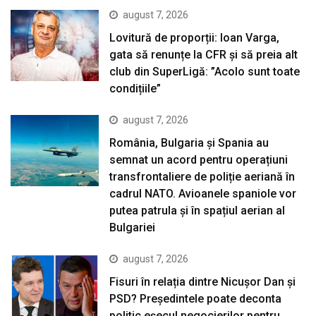
august 7, 2026
Lovitură de proporții: Ioan Varga,
gata să renunțe la CFR și să preia alt
club din SuperLigă: ”Acolo sunt toate
condițiile”
august 7, 2026
România, Bulgaria și Spania au
semnat un acord pentru operațiuni
transfrontaliere de poliție aeriană în
cadrul NATO. Avioanele spaniole vor
putea patrula și în spațiul aerian al
Bulgariei
august 7, 2026
Fisuri în relația dintre Nicușor Dan și
PSD? Președintele poate deconta
politic eșecul negocierilor pentru