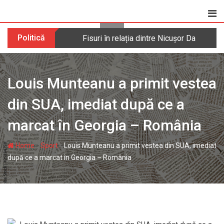
Skip
to
content
Politică
Fisuri în relația dintre Nicușor Dan și 
Louis Munteanu a primit vestea
din SUA, imediat după ce a
marcat în Georgia – România
-
-
Home
Sport
Louis Munteanu a primit vestea din SUA, imediat
după ce a marcat în Georgia – România