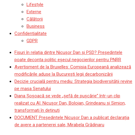
Lifestyle
Externe
Călătorii
Business
Confidentialitate
GDPR
Fisuri în relația dintre Nicușor Dan și PSD? Președintele
poate deconta politic eșecul negocierilor pentru PNRR
Avertisment de la Bruxelles: Comisia Europeană analizează
modificările aduse la București legii decarbonizării
Decizie crucială pentru mediu: Strategia biodiversității revine
pe masa Senatului
Diana Șoșoacă se vede „șefă de pușcărie” într-un clip
realizat cu AI. Nicușor Dan, Bolojan, Grindeanu și Simion,
transformați în deținuți
DOCUMENT Președintele Nicușor Dan a publicat declarația
de avere a partenerei sale, Mirabela Grădinaru