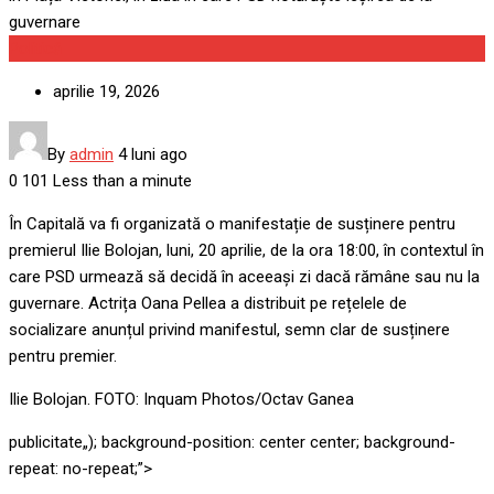
Politică
aprilie 19, 2026
By
admin
4 luni ago
0
101
Less than a minute
În Capitală va fi organizată o manifestație de susținere pentru
premierul Ilie Bolojan, luni, 20 aprilie, de la ora 18:00, în contextul în
care PSD urmează să decidă în aceeași zi dacă rămâne sau nu la
guvernare. Actrița Oana Pellea a distribuit pe rețelele de
socializare anunțul privind manifestul, semn clar de susținere
pentru premier.
Ilie Bolojan. FOTO: Inquam Photos/Octav Ganea
publicitate
„); background-position: center center; background-
repeat: no-repeat;”>