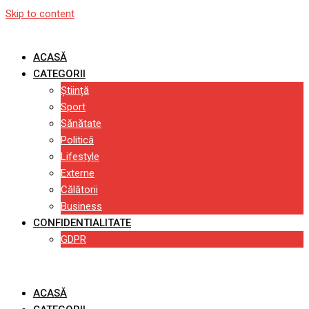
Skip to content
ACASĂ
CATEGORII
Știință
Sport
Sănătate
Politică
Lifestyle
Externe
Călătorii
Business
CONFIDENTIALITATE
GDPR
ACASĂ