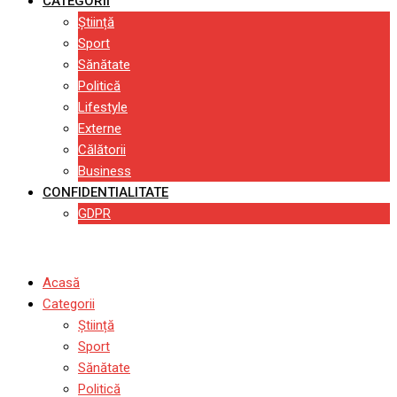
CATEGORII
Știință
Sport
Sănătate
Politică
Lifestyle
Externe
Călătorii
Business
CONFIDENTIALITATE
GDPR
Acasă
Categorii
Știință
Sport
Sănătate
Politică