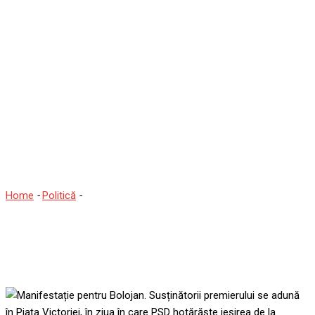
Manifestație pentru
Bolojan. Susținătorii
premierului se adună în
Piața Victoriei, în ziua în
care PSD hotărăște ieșirea
de la guvernare
Home
-
Politică
-
Manifestație pentru Bolojan. Susținătorii
premierului se adună în Piața Victoriei, în ziua în care PSD
hotărăște ieșirea de la guvernare